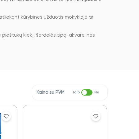
atliekant kūrybines užduotis mokykloje ar
pieštukų kiekį, šerdelės tipą, akvarelines
Kaina su PVM
Taip
Ne