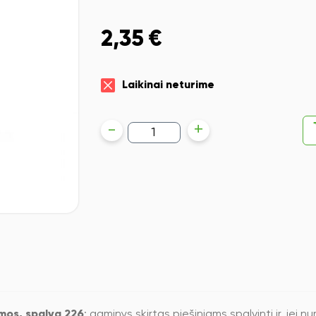
2,35
€
Laikinai neturime
produkto
-
+
kiekis:
Spalvotas
pieštukas
Faber-
Castell
Polychromos,
spalva
226
mos, spalva 226
: gaminys skirtas piešiniams spalvinti ir, jei 