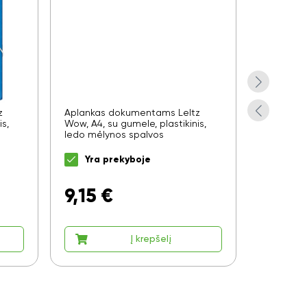
z
Aplankas dokumentams LeItz
Aplankas
s,
Wow, A4, su gumele, plastikinis,
Wow, A4, s
ledo mėlynos spalvos
violetinė
Yra prekyboje
Yra 
9,15
€
9,15
Į krepšelį