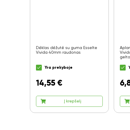
Dėklas dėžutė su guma Esselte
Apla
Vivida 40mm raudonas
Vivid
gelt
Yra prekyboje
14,55
€
6,
Į krepšelį