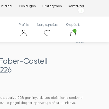
 leidinai
Paslaugos
Pristatymas
Kontaktai
Profilis
Norų sąrašas
Krepšelis
0
Atgal
Faber-Castell
 226
, spalva 226: gaminys skirtas piešiniams spalvinti
auti, o pagal tipą tai spalvotų pieštukų rinkinys.