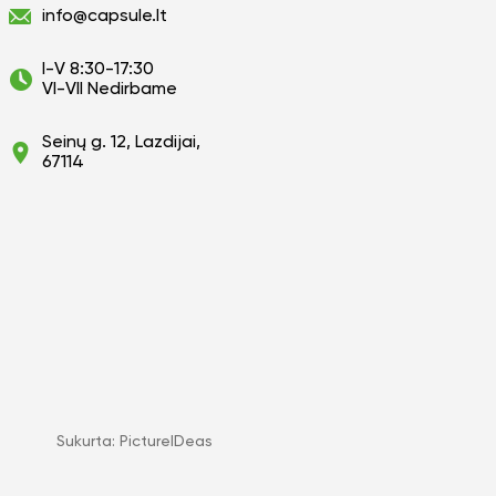
info@capsule.lt
I-V 8:30-17:30
VI-VII Nedirbame
Seinų g. 12, Lazdijai,
67114
Sukurta:
PictureIDeas