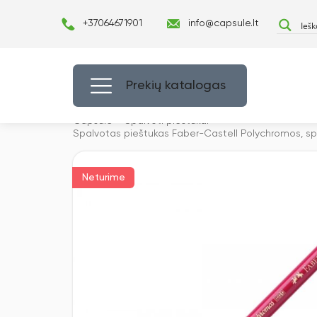
+37064671901
info@capsule.lt
Prekių katalogas
Capsulė
›
Spalvoti pieštukai
›
Spalvotas pieštukas Faber-Castell Polychromos, sp
Neturime