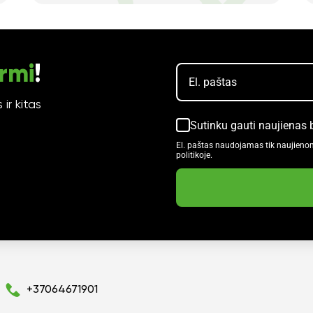
rmi
!
ir kitas
Sutinku gauti naujienas 
El. paštas naudojamas tik naujieno
politikoje.
+37064671901