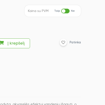
Kaina su PVM
Taip
Ne
Patinka
Į krepšelį
nurodyta, akvarelės efektui vandeniu išgauti, o