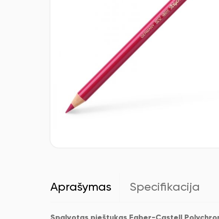
Aprašymas
Specifikacija
Spalvotas pieštukas Faber-Castell Polychro