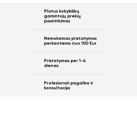
Platus kokybiškų
gamintojų prekių
pasirinkimas
Nemokamas pristatymas
perkantiems nuo 100 Eur
Pristatymas per 1-4
dienas
Profesionali pagalba ir
konsultacija