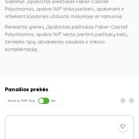
Gaminys „Spalvotas pieštukas Faber-Castell
Polychromos, spalva 149“ tinka piešiant, spalvinant ir
atliekant kūrybines užduotis mokykloje ar namuose.
Renkantis gaminį „Spalvotas pieštukas Faber-Castell
Polychromos, spalva 149“ verta įvertinti pieštukų kiekį,
šerdelės tipą, akvarelines savybes ir rinkinio
komplektaciją.
Panašios prekės
Kaina su PVM
Taip
Ne