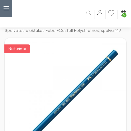
0
Capsulė
›
Spalvoti pieštukai
›
Spalvotas pieštukas Faber-Castell Polychromos, spalva 149
Neturime