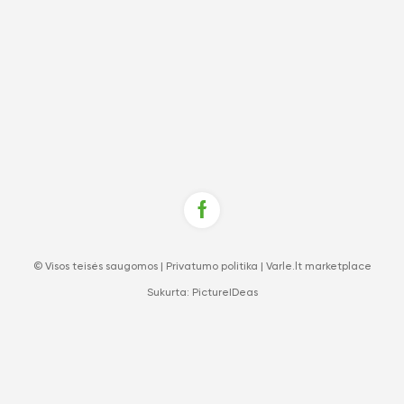
© Visos teisės saugomos |
Privatumo politika
|
Varle.lt marketplace
Sukurta:
PictureIDeas