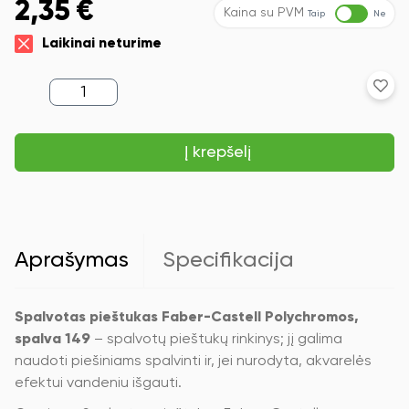
2,35
€
Kaina su PVM
Taip
Ne
Laikinai neturime
produkto
kiekis:
Spalvotas
pieštukas
Į krepšelį
Faber-
Castell
Polychromos,
spalva
149
Aprašymas
Specifikacija
Spalvotas pieštukas Faber-Castell Polychromos,
spalva 149
– spalvotų pieštukų rinkinys; jį galima
naudoti piešiniams spalvinti ir, jei nurodyta, akvarelės
efektui vandeniu išgauti.