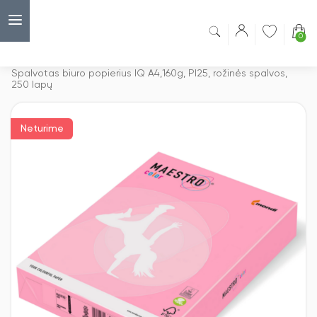
0
Capsulė
›
Spalvotas biuro popierius A4 formato
›
Spalvotas biuro popierius IQ A4,160g, PI25, rožinės spalvos,
250 lapų
Neturime