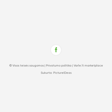
© Visos teisės saugomos |
Privatumo politika
|
Varle.lt marketplace
Sukurta:
PictureIDeas