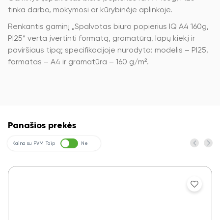
tinka darbo, mokymosi ar kūrybinėje aplinkoje.
Renkantis gaminį „Spalvotas biuro popierius IQ A4 160g,
PI25“ verta įvertinti formatą, gramatūrą, lapų kiekį ir
paviršiaus tipą; specifikacijoje nurodyta: modelis – PI25,
formatas – A4 ir gramatūra – 160 g/m².
Panašios prekės
Kaina su PVM
Taip
Ne