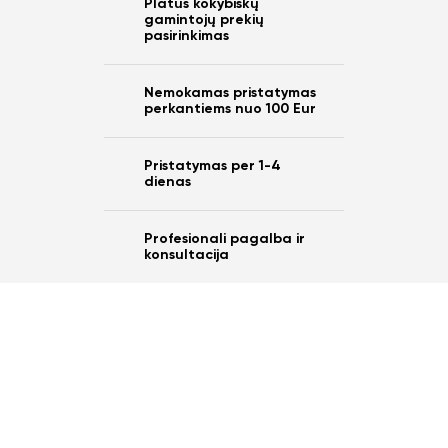
Platus kokybiškų
gamintojų prekių
Ar norite sutaupyti
pasirinkimas
10%
Nemokamas pristatymas
nuo savo užsakymo?
perkantiems nuo 100 Eur
Pristatymas per 1-4
dienas
Taip
Profesionali pagalba ir
konsultacija
Ne