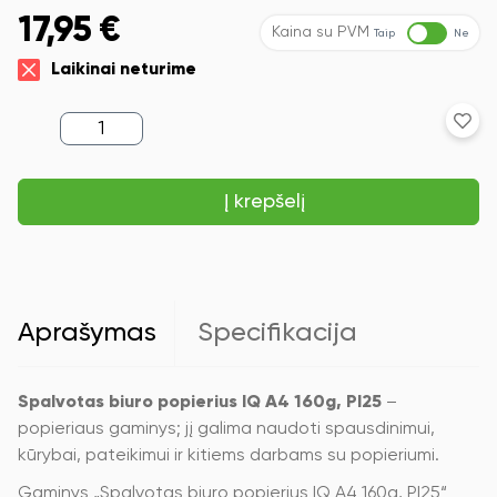
17,95
€
Kaina su PVM
Taip
Ne
Laikinai neturime
produkto
kiekis:
Spalvotas
biuro
Į krepšelį
popierius
IQ
A4,160g,
PI25,
rožinės
spalvos,
250
Aprašymas
Specifikacija
lapų
Spalvotas biuro popierius IQ A4 160g, PI25
–
popieriaus gaminys; jį galima naudoti spausdinimui,
kūrybai, pateikimui ir kitiems darbams su popieriumi.
Gaminys „Spalvotas biuro popierius IQ A4 160g, PI25“