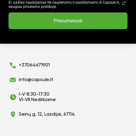
El. paštas naudojamas tik naujienoms ir pasiūlymams iš Capsule.lt,
daugiau privatumo politikoje.
Prenumeruoti
+37064671901
info@capsule.lt
I-V 8:30-17:30
VI-VII Nedirbame
Seinų g. 12, Lazdijai, 67114