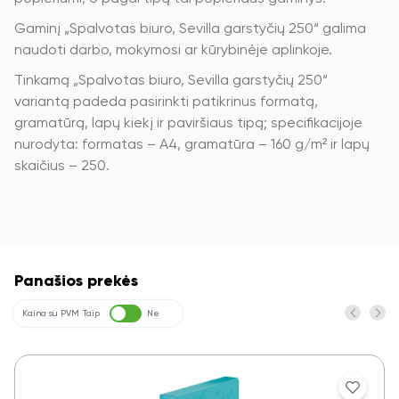
Gaminį „Spalvotas biuro, Sevilla garstyčių 250“ galima
naudoti darbo, mokymosi ar kūrybinėje aplinkoje.
Tinkamą „Spalvotas biuro, Sevilla garstyčių 250“
variantą padeda pasirinkti patikrinus formatą,
gramatūrą, lapų kiekį ir paviršiaus tipą; specifikacijoje
nurodyta: formatas – A4, gramatūra – 160 g/m² ir lapų
skaičius – 250.
Panašios prekės
Kaina su PVM
Taip
Ne