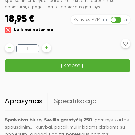
spausdinimui, kūrybai, pateikimui ir kitiems darbams su
popieriumi, o pagal tipą tai popieriaus gaminys.
18,95
€
Kaina su PVM
Taip
Ne
Laikinai neturime
produkto
-
+
kiekis:
Spalvotas
biuro
Į krepšelį
popierius
Image
Coloraction,
A4,
160g,
Sevilla,
garstyčių
Aprašymas
Specifikacija
geltonos
spalvos,
250
lapų
Spalvotas biuro, Sevilla garstyčių 250
: gaminys skirtas
spausdinimui, kūrybai, pateikimui ir kitiems darbams su
popieriumi, o pagal tipą tai popieriaus gaminys.