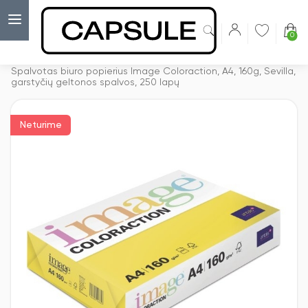
0
Capsulė
›
Spalvotas biuro popierius A4 formato
›
Spalvotas biuro popierius Image Coloraction, A4, 160g, Sevilla,
garstyčių geltonos spalvos, 250 lapų
Neturime