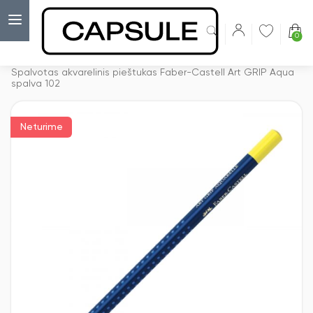
0
Capsulė
›
Akvareliniai pieštukai
›
Spalvotas akvarelinis pieštukas Faber-Castell Art GRIP Aqua
spalva 102
Neturime