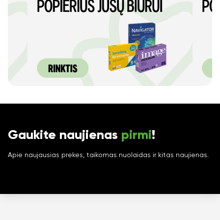
Gaukite naujienas
pirmi
!
Apie naujausias prekes, taikomas nuolaidas ir kitas naujienas.