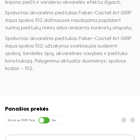
linijoms piešti ir vandeniu akvarelės efektui išgauti.
Spalvotas akvarelinis pieštukas Faber-Castell Art GRIP
Aqua spalva 102 dažniausiai naudojama papildant
turimą pieštukų rinkinį arba renkantis konkretų atspalvį.
Spalvotas akvarelinis pieštukas Faber-Castell Art GRIP
Aqua spalva 102: užsakymui svarbiausia suderinti
spalvą, šerdelės tipą, akvarelines savybes ir pieštuko
konstrukciją. Palyginimui aktualūs duomenys: spalvos
kodas – 102.
Panašios prekės
Kaina su PVM
Taip
Ne