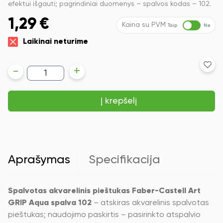
efektui išgauti; pagrindiniai duomenys – spalvos kodas – 102.
1,29
€
Kaina su PVM
Taip
Ne
Laikinai neturime
produkto
-
+
kiekis:
Spalvotas
akvarelinis
Į krepšelį
pieštukas
Faber-
Castell
Art
GRIP
Aqua
spalva
Aprašymas
Specifikacija
102
Spalvotas akvarelinis pieštukas Faber-Castell Art
GRIP Aqua spalva 102
– atskiras akvarelinis spalvotas
pieštukas; naudojimo paskirtis – pasirinkto atspalvio