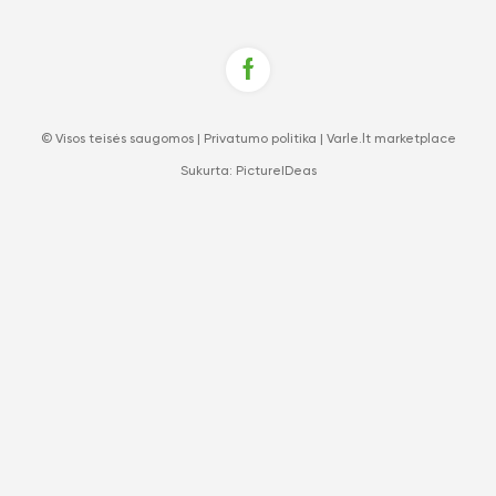
© Visos teisės saugomos |
Privatumo politika
|
Varle.lt marketplace
Sukurta:
PictureIDeas