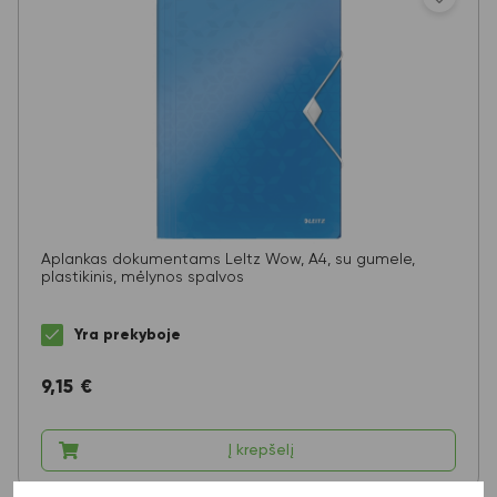
Aplankas dokumentams LeItz Wow, A4, su gumele,
plastikinis, mėlynos spalvos
Yra prekyboje
9,15
€
Į krepšelį