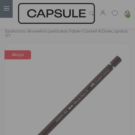
0
Capsulė
›
Akcijos
›
Spalvotas akvarelinis pieštukas Faber-Castell A.Dürer, spalva
177
Akcija