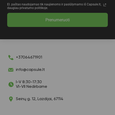
El. paštas naudojamas tik naujienoms ir pasiūlymams iš Capsule.lt,
daugiau privatumo politikoje.
Prenumeruoti
+37064671901
info@capsule.lt
I-V 8:30-17:30
VI-VII Nedirbame
Seinų g. 12, Lazdijai, 67114