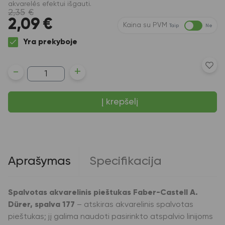
akvarelės efektui išgauti.
2,35
€
2,09
€
Kaina su PVM
Taip
Ne
Yra prekyboje
produkto
-
+
kiekis:
Spalvotas
akvarelinis
Į krepšelį
pieštukas
Faber-
Castell
A.Dürer,
spalva
177
Aprašymas
Specifikacija
Spalvotas akvarelinis pieštukas Faber-Castell A.
Dürer, spalva 177
– atskiras akvarelinis spalvotas
pieštukas; jį galima naudoti pasirinkto atspalvio linijoms