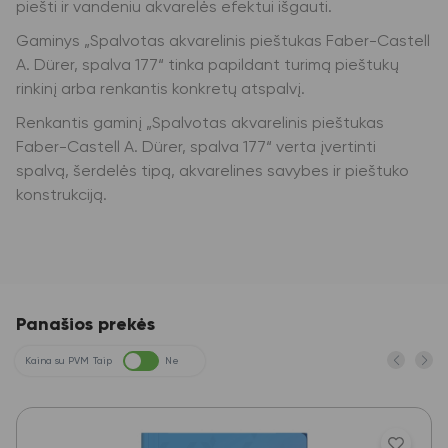
piešti ir vandeniu akvarelės efektui išgauti.
Gaminys „Spalvotas akvarelinis pieštukas Faber-Castell
A. Dürer, spalva 177“ tinka papildant turimą pieštukų
rinkinį arba renkantis konkretų atspalvį.
Renkantis gaminį „Spalvotas akvarelinis pieštukas
Faber-Castell A. Dürer, spalva 177“ verta įvertinti
spalvą, šerdelės tipą, akvarelines savybes ir pieštuko
konstrukciją.
Panašios prekės
Kaina su PVM
Taip
Ne