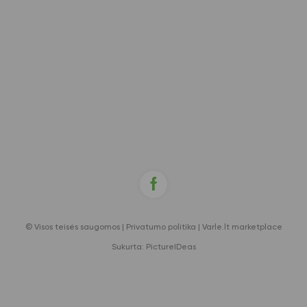
© Visos teisės saugomos |
Privatumo politika
|
Varle.lt marketplace
Sukurta:
PictureIDeas