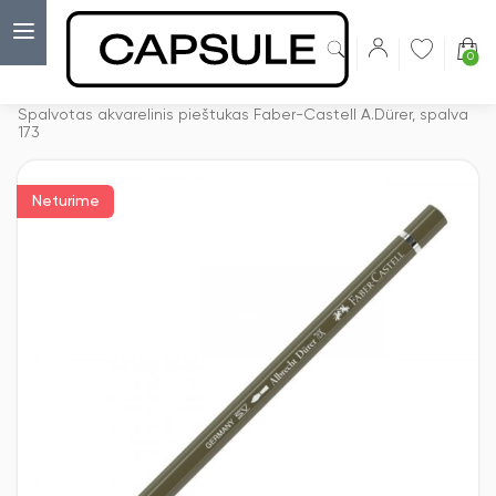
0
Capsulė
›
Akvareliniai pieštukai
›
Spalvotas akvarelinis pieštukas Faber-Castell A.Dürer, spalva
173
Neturime