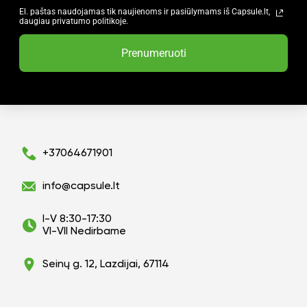
El. paštas naudojamas tik naujienoms ir pasiūlymams iš Capsule.lt,
daugiau privatumo politikoje.
Prenumeruoti
+37064671901
info@capsule.lt
I-V 8:30-17:30
VI-VII Nedirbame
Seinų g. 12, Lazdijai, 67114