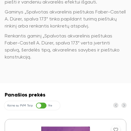
piešti ir vandeniu akvarelės efektui išgauti.
Gaminys „Spalvotas akvarelinis pieštukas Faber-Castell
A. Dürer, spalva 173“ tinka papildant turimą pieštukų
rinkinį arba renkantis konkretų atspalvį.
Renkantis gaminį „Spalvotas akvarelinis pieštukas
Faber-Castell A. Dürer, spalva 173“ verta įvertinti
spalvą, šerdelės tipą, akvarelines savybes ir pieštuko
konstrukciją.
Panašios prekės
Kaina su PVM
Taip
Ne