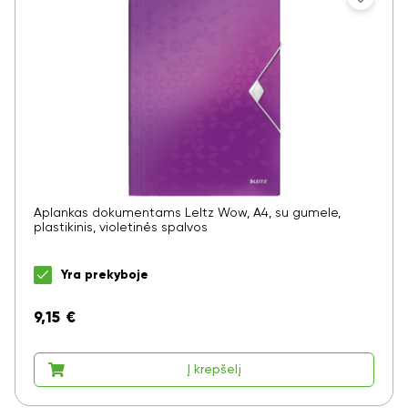
Aplankas dokumentams LeItz Wow, A4, su gumele,
plastikinis, violetinės spalvos
Yra prekyboje
9,15
€
Į krepšelį