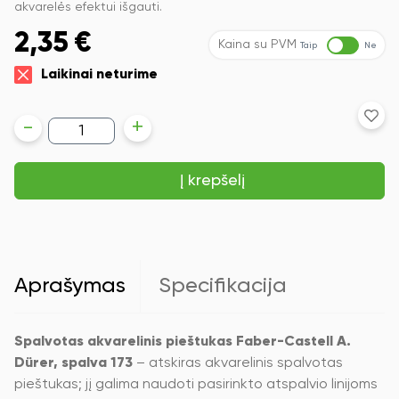
akvarelės efektui išgauti.
2,35
€
Kaina su PVM
Taip
Ne
Laikinai neturime
produkto
-
+
kiekis:
Spalvotas
akvarelinis
Į krepšelį
pieštukas
Faber-
Castell
A.Dürer,
spalva
173
Aprašymas
Specifikacija
Spalvotas akvarelinis pieštukas Faber-Castell A.
Dürer, spalva 173
– atskiras akvarelinis spalvotas
pieštukas; jį galima naudoti pasirinkto atspalvio linijoms