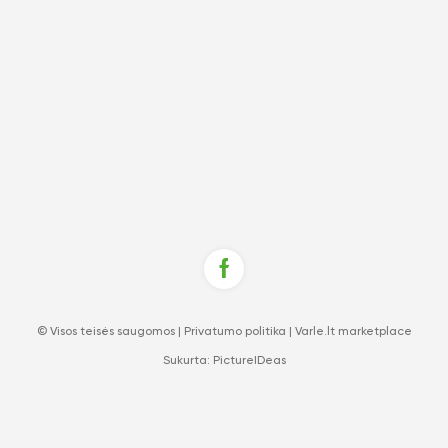
© Visos teisės saugomos |
Privatumo politika
|
Varle.lt marketplace
Sukurta:
PictureIDeas