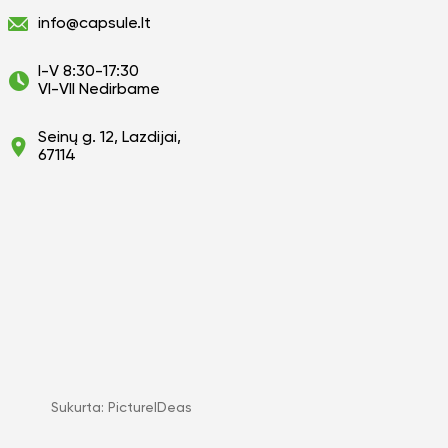
info@capsule.lt
I-V 8:30-17:30
VI-VII Nedirbame
Seinų g. 12, Lazdijai,
67114
Sukurta:
PictureIDeas