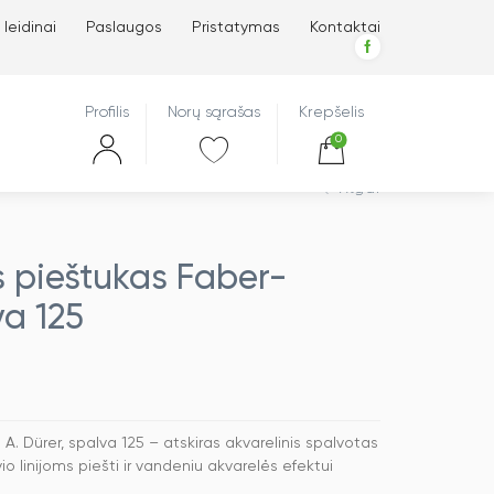
 leidinai
Paslaugos
Pristatymas
Kontaktai
Profilis
Norų sąrašas
Krepšelis
0
Atgal
s pieštukas Faber-
va 125
A. Dürer, spalva 125 – atskiras akvarelinis spalvotas
io linijoms piešti ir vandeniu akvarelės efektui