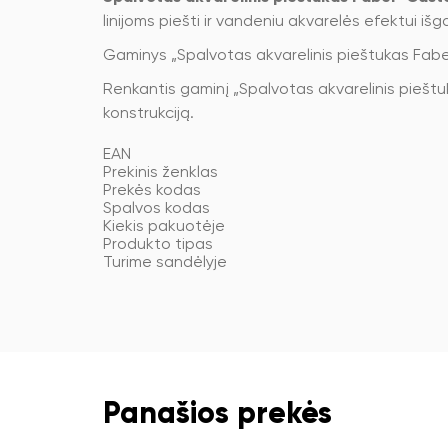
linijoms piešti ir vandeniu akvarelės efektui išga
Gaminys „Spalvotas akvarelinis pieštukas Faber-
Renkantis gaminį „Spalvotas akvarelinis pieštuk
konstrukciją.
EAN
Prekinis ženklas
Prekės kodas
Spalvos kodas
Kiekis pakuotėje
Produkto tipas
Turime sandėlyje
Panašios prekės