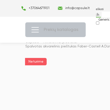
+37064671901
info@capsule.lt
Search
Generic 
Exact ma
Prekių katalogas
Capsulė
›
Akvareliniai pieštukai
›
Spalvotas akvarelinis pieštukas Faber-Castell A.Dür
Neturime