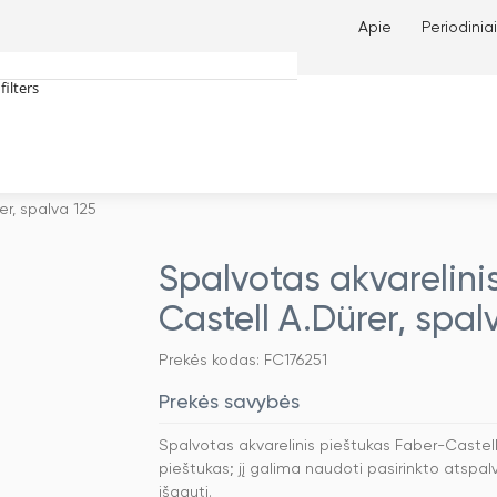
Apie
Periodiniai
filters
tches only
er, spalva 125
Spalvotas akvarelini
Castell A.Dürer, spal
Prekės kodas: FC176251
Prekės savybės
Spalvotas akvarelinis pieštukas Faber-Castell 
pieštukas; jį galima naudoti pasirinkto atspalv
išgauti.