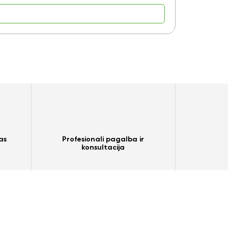
as
Profesionali pagalba ir
konsultacija