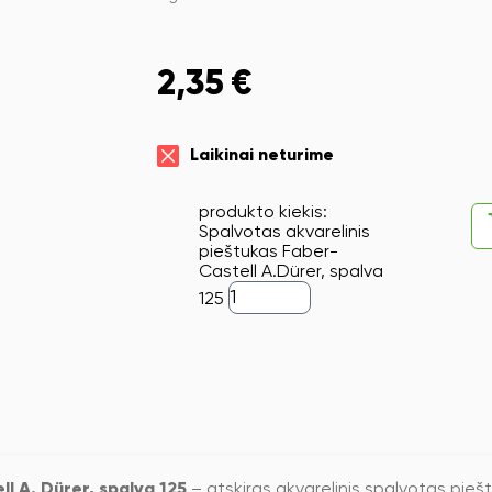
2,35
€
Laikinai neturime
produkto kiekis:
Spalvotas akvarelinis
pieštukas Faber-
Castell A.Dürer, spalva
125
l A. Dürer, spalva 125
– atskiras akvarelinis spalvotas piešt