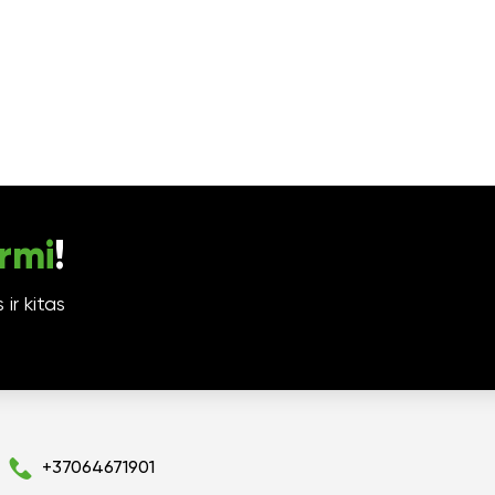
rmi
!
ir kitas
+37064671901