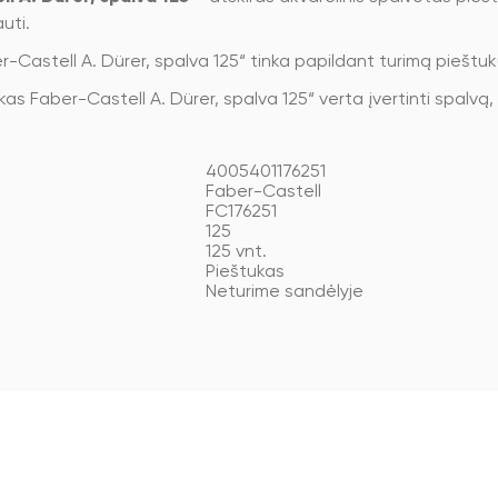
uti.
Castell A. Dürer, spalva 125“ tinka papildant turimą pieštukų
as Faber-Castell A. Dürer, spalva 125“ verta įvertinti spalvą,
4005401176251
Faber-Castell
FC176251
125
125 vnt.
Pieštukas
Neturime sandėlyje