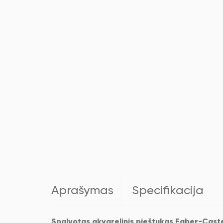
Aprašymas
Specifikacija
Spalvotas akvarelinis pieštukas Faber-Castel