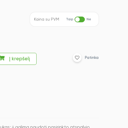
Kaina su PVM
Taip
Ne
Patinka
Į krepšelį
ukas; jį galima naudoti pasirinkto atspalvio