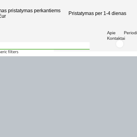
s pristatymas perkantiems
Pristatymas per 1-4 dienas
Eur
Apie
Periodi
Kontaktai
tas naujienas.
ric filters
 matches only
4671901
psule.lt
0-17:30
 Nedirbame
. 12, Lazdijai, 67114
Sukurta: