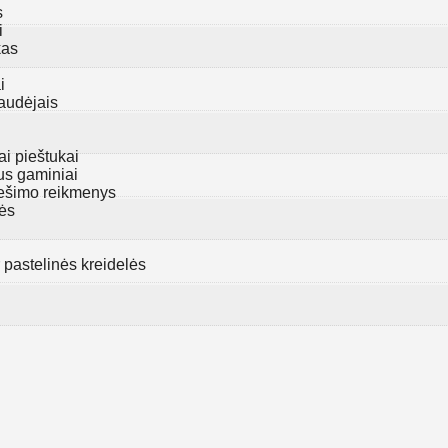
s
i
kas
i
audėjais
ai pieštukai
us gaminiai
piešimo reikmenys
nės
r pastelinės kreidelės