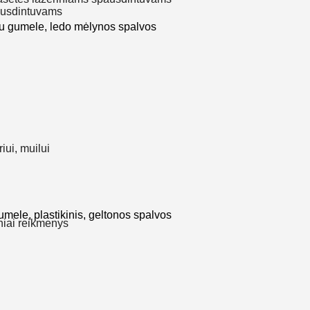
ausdintuvams
 gumele, ledo mėlynos spalvos
riui, muilui
ele, plastikinis, geltonos spalvos
niai reikmenys