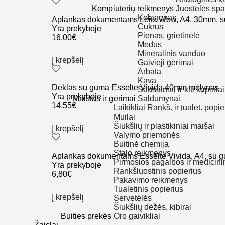
Kompiuterių reikmenys
Juostelės sp
Kolagenas
Aplankas dokumentams Leitz Wow, A4, 30mm, su
Cukrus
Yra prekyboje
Pienas, grietinėlė
16,00
€
Medus
Mineralinis vanduo
Į krepšelį
Gaivieji gėrimai
Arbata
Kava
Dėklas su guma Esselte Vivida 40mm mėlynas
Sausainiai ir kiti kepiniai
Yra prekyboje
Maistas ir gėrimai
Saldumynai
14,55
€
Laikikliai Rankš. ir tualet. popie
Muilai
Šiukšlių ir plastikiniai maišai
Į krepšelį
Valymo priemonės
Buitinė chemija
Stalo reikmenys
Aplankas dokumentams Esselte Vivida, A4, su gum
Pirmosios pagalbos ir medicini
Yra prekyboje
Rankšluostinis popierius
6,80
€
Pakavimo reikmenys
Tualetinis popierius
Į krepšelį
Servetėlės
Šiukšlių dėžės, kibirai
Buities prekės
Oro gaivikliai