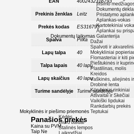
EAN
4002432316793
Įrišimo medžiago
Dokumentų dėkla
Prekinis ženklas
Leitz
Pristatymo aplan
Aplankas-vokas
Kartotekiniai voka
Prekės kodas
ES316793
Aplankai su prisp
Dokumentų laikymas
Galanterija
Spalva
Pilka
Dažai
Spalvoti ir akvarelini
Mokykliniai popieria
Lapų talpa
40
Flomasteriai ir kiti 
Pieštukinės ir kupri
Talpa lapais
40 lapų
Plastilinas, molis
Kreidos
Lapų skaičius
40 lapų
Vaškinės, aliejinės i
Drobinė lenta
Kūrybiniai rinkiniai
Turime sandėlyje
Turime sandėlyje
Atšvaitai ir Skėčiai
Vaikiški lipdukai
Rankdarbių prekės
Mokyklinės ir piešimo priemonės
Teptukai
Kėdės
Panašios prekės
Biuro baldai
Kaina su PVM
Stalinės lempos
Taip
Ne
Laikrodžiai