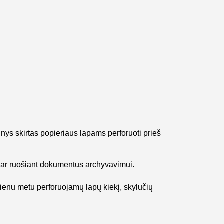
ys skirtas popieriaus lapams perforuoti prieš
ar ruošiant dokumentus archyvavimui.
ienu metu perforuojamų lapų kiekį, skylučių