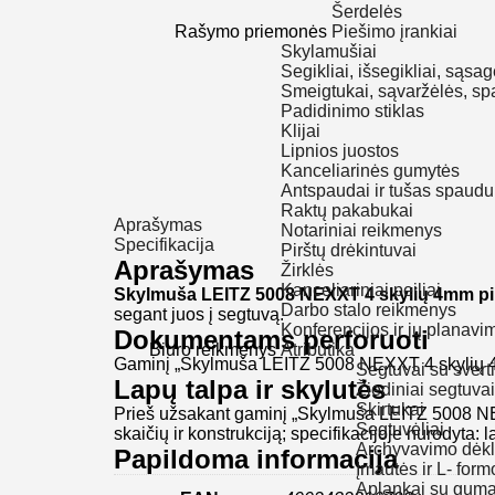
Šerdelės
Rašymo priemonės
Piešimo įrankiai
Skylamušiai
Segikliai, išsegikliai, sąsa
Smeigtukai, sąvaržėlės, sp
Padidinimo stiklas
Klijai
Lipnios juostos
Kanceliarinės gumytės
Antspaudai ir tušas spaudu
Raktų pakabukai
Aprašymas
Notariniai reikmenys
Specifikacija
Pirštų drėkintuvai
Aprašymas
Žirklės
Kanceliariniai peiliai
Skylmuša LEITZ 5008 NEXXT 4 skylių 4mm pil
Darbo stalo reikmenys
segant juos į segtuvą.
Konferencijos ir jų planavi
Dokumentams perforuoti
Biuro reikmenys
Atributika
Gaminį „Skylmuša LEITZ 5008 NEXXT 4 skylių 4mm
Segtuvai su sver
Lapų talpa ir skylutės
Žiediniai segtuvai
Skirtukai
Prieš užsakant gaminį „Skylmuša LEITZ 5008 NEXX
Segtuvėliai
skaičių ir konstrukciją; specifikacijoje nurodyta: l
Archyvavimo dėkl
Papildoma informacija
Įmautės ir L- for
Aplankai su gum