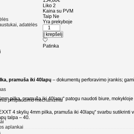
154,80
€
Liko 2
Kaina su PVM
Taip
Ne
gėlės
Yra prekyboje
austukai, adatėlės
produkto
kiekis:
Į krepšelį
Skylmuša
LEITZ
Patinka
5008
i
NEXXT
4
skylių
4mm
pilka,
ka, pramuša iki 40lapų
– dokumentų perforavimo įrankis; gamin
pramuša
iki
mas
40lapų
 pilka, pramuša iki 40lapų“ patogu naudoti biure, mokykloje 
tiniu prispaudimo mechanizmu
T 4 skylių 4mm pilka, pramuša iki 40lapų“ svarbu sutikrinti v
apų talpa – 40.
ai
mos aplankai
a