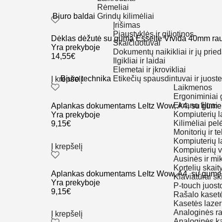
Rėmeliai
Biuro baldai
Grindų kilimėliai
Įrišimas
Pjaustyklės ir giljotinos
Dėklas dėžutė su guma Esselte Vivida 40mm ra
Skaičiuotuvai
Yra prekyboje
Dokumentų naikikliai ir jų pried
14,55
€
Ilgikliai ir laidai
Elemetai ir įkrovikliai
Biuro technika
Etikečių spausdintuvai ir juost
Į krepšelį
Laikmenos
Ergoniminiai 
Ekrano filtrai
Aplankas dokumentams LeItz Wow, A4, su gumele,
Kompiuterių la
Yra prekyboje
Kilimėliai pelė
9,15
€
Monitorių ir te
Kompiuterių la
Į krepšelį
Kompiuterių 
Ausinės ir mi
Kortelių skait
Aplankas dokumentams LeItz Wow, A4, su gumele, 
Klaviatūrai ski
Yra prekyboje
P-touch juost
9,15
€
Rašalo kaset
Kasetės laze
Analoginės ra
Į krepšelį
Analoginės k