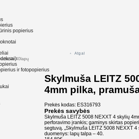
us
ierius
ūrinis popierius
loknotai
eliai
Atgal
ndeksai)
uša iki 40lapų
opierius
ierius ir fotopopierius
Skylmuša LEITZ 500
rukai
4mm pilka, pramuša 
s
Prekės kodas: ES316793
Prekės savybės
Skylmuša LEITZ 5008 NEXXT 4 skylių 4mm 
perforavimo įrankis; gaminys skirtas popier
segtuvą. „Skylmuša LEITZ 5008 NEXXT 4 sk
duomenys: lapų talpa – 40.