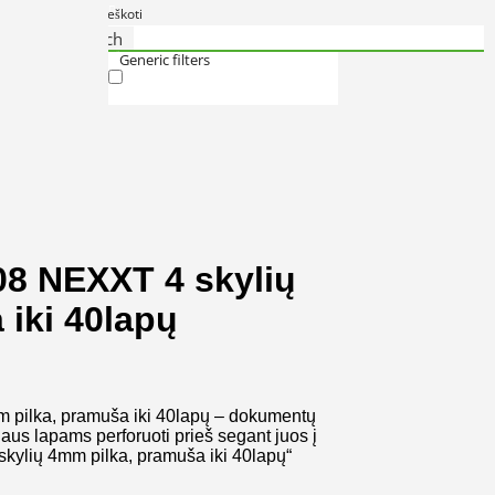
Generic filters
Search
Search
Exact matches only
Generic filters
Exact matches only
8 NEXXT 4 skylių
iki 40lapų
pilka, pramuša iki 40lapų – dokumentų
iaus lapams perforuoti prieš segant juos į
ylių 4mm pilka, pramuša iki 40lapų“