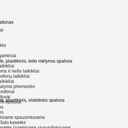
udonas
ai
elės
gaminiai
 plastikinis, ledo mėlynos spalvos
ikikliai
ms ir riešo laikikliai
lefonų laikikliai
ikikliai
valymo priemonės
krofonai
ytuvai
plastikinis, violetinės spalvos
rti lipdukai
os
ės
riniams spausintuvams
šalo kasetės
asetės lazeriniams spausdintuvams