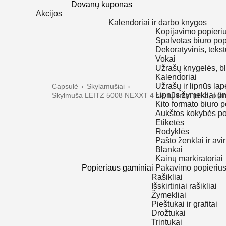
Dovanų kuponas
Akcijos
Kalendoriai ir darbo knygos
Kopijavimo popieri
Spalvotas biuro pop
Dekoratyvinis, tekst
Vokai
Užrašų knygelės, b
Kalendoriai
Užrašų ir lipnūs lap
Capsulė
›
Skylamušiai
›
Lipnūs žymekliai (i
Skylmuša LEITZ 5008 NEXXT 4 skylių 4mm pilka, pram
Kito formato biuro p
Aukštos kokybės pop
Etiketės
Rodyklės
Pašto ženklai ir avi
Blankai
Kainų markiratoriai
Popieriaus gaminiai
Pakavimo popieriu
Rašikliai
Išskirtiniai rašikliai
Žymekliai
Pieštukai ir grafitai
Drožtukai
Trintukai