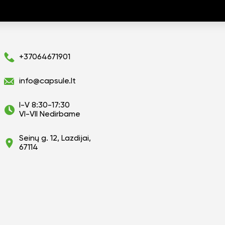
+37064671901
info@capsule.lt
I-V 8:30-17:30
VI-VII Nedirbame
Seinų g. 12, Lazdijai,
67114