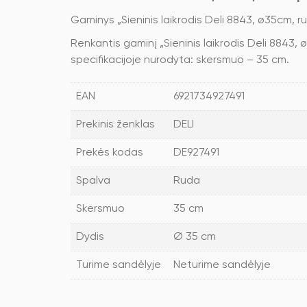
Gaminys „Sieninis laikrodis Deli 8843, ø35cm, r
Renkantis gaminį „Sieninis laikrodis Deli 8843, 
specifikacijoje nurodyta: skersmuo – 35 cm.
EAN
6921734927491
Prekinis ženklas
DELI
Prekės kodas
DE927491
Spalva
Ruda
Skersmuo
35 cm
Dydis
Ø 35 cm
Turime sandėlyje
Neturime sandėlyje