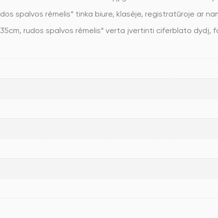
udos spalvos rėmelis“ tinka biure, klasėje, registratūroje ar 
ø35cm, rudos spalvos rėmelis“ verta įvertinti ciferblato dydį, f