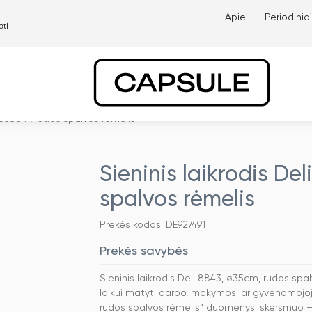
Apie
Periodiniai
, ø35cm, rudos spalvos rėmelis
Sieninis laikrodis De
spalvos rėmelis
Prekės kodas: DE927491
Prekės savybės
Sieninis laikrodis Deli 8843, ø35cm, rudos spalv
laikui matyti darbo, mokymosi ar gyvenamojoje
rudos spalvos rėmelis“ duomenys: skersmuo –