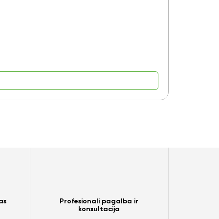
Yra pre
9,15
€
as
Profesionali pagalba ir
konsultacija