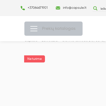
+37064671901
info@capsule.lt
Prekių katalogas
Capsulė
›
Laikrodžiai
›
Sieninis laikrodis Deli 8843
Neturime