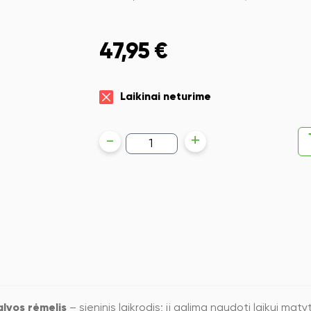
47,95
€
Laikinai neturime
produkto
-
+
kiekis:
Sieninis
laikrodis
Deli
8843,
ø35cm,
rudos
spalvos
rėmelis
alvos rėmelis
– sieninis laikrodis; jį galima naudoti laikui m