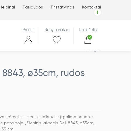
 leidinai
Paslaugos
Pristatymas
Kontaktai
Profilis
Norų sąrašas
Krepšelis
0
Atgal
li 8843, ø35cm, rudos
os rėmelis – sieninis laikrodis; jį galima naudoti
 patalpoje. „Sieninis laikrodis Deli 8843, ø35cm,
 35 cm.