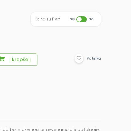
Kaina su PVM
Taip
Ne
Patinka
Į krepšelį
atyti darbo, mokymosi ar gyvenamojoje patalpoje.