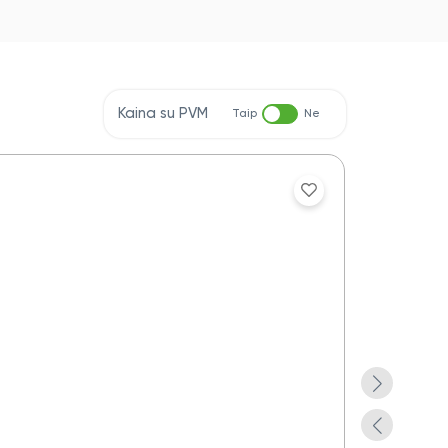
Kaina su PVM
Taip
Ne
Aplankas do