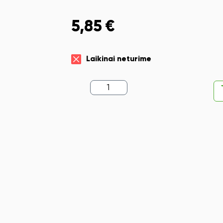
5,85
€
Laikinai neturime
produkto
kiekis:
Šerdelė
tušinukui
Parker,
M
juodos
spalvos,
gelinė