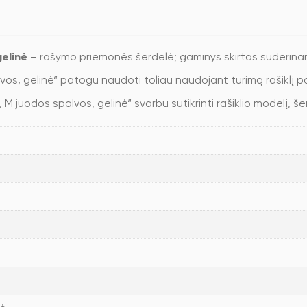
gelinė
– rašymo priemonės šerdelė; gaminys skirtas suderinamo
vos, gelinė“ patogu naudoti toliau naudojant turimą rašiklį pa
M juodos spalvos, gelinė“ svarbu sutikrinti rašiklio modelį, šerd