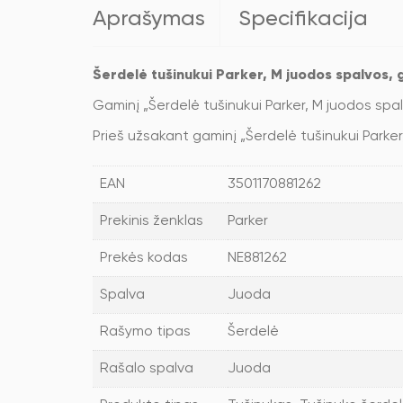
Aprašymas
Specifikacija
Šerdelė tušinukui Parker, M juodos spalvos, 
Gaminį „Šerdelė tušinukui Parker, M juodos spal
Prieš užsakant gaminį „Šerdelė tušinukui Parker, 
EAN
3501170881262
Prekinis ženklas
Parker
Prekės kodas
NE881262
Spalva
Juoda
Rašymo tipas
Šerdelė
Rašalo spalva
Juoda