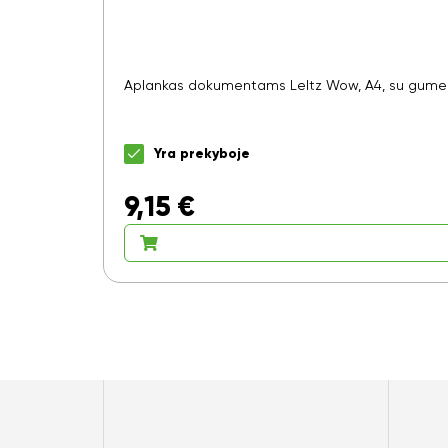
Aplankas dokumentams LeItz Wow, A4, su gumele, 
Yra prekyboje
9,15
€