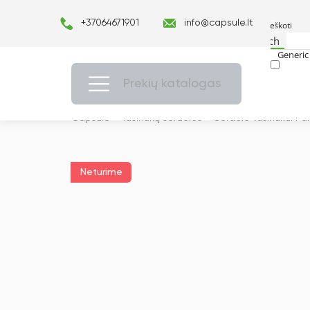
+37064671901
info@capsule.lt
Search
Generic 
Exact ma
Prekių katalogas
Capsulė
›
Tušinukų šerdelės
›
Šerdelė tušinukui Par
Neturime