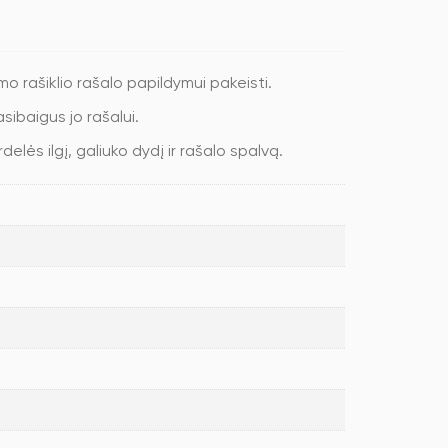
 rašiklio rašalo papildymui pakeisti.
sibaigus jo rašalui.
elės ilgį, galiuko dydį ir rašalo spalvą.