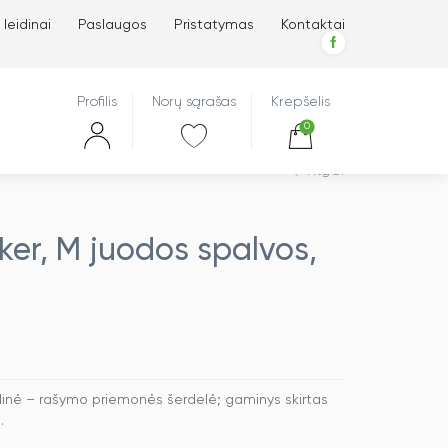
 leidinai
Paslaugos
Pristatymas
Kontaktai
Profilis
Norų sąrašas
Krepšelis
0
Atgal
ker, M juodos spalvos,
elinė – rašymo priemonės šerdelė; gaminys skirtas
.