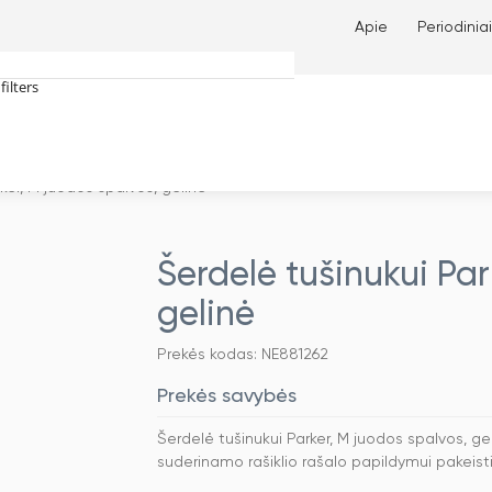
Apie
Periodiniai
filters
tches only
ker, M juodos spalvos, gelinė
Šerdelė tušinukui Par
gelinė
Prekės kodas: NE881262
Prekės savybės
Šerdelė tušinukui Parker, M juodos spalvos, g
suderinamo rašiklio rašalo papildymui pakeisti