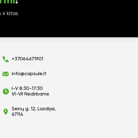
rmi
!
ir kitas
+37064671901
info@capsule.lt
I-V 8:30-17:30
VI-VII Nedirbame
Seinų g. 12, Lazdijai,
67114