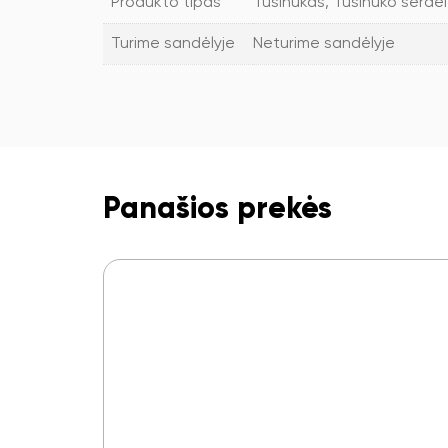
Produkto tipas
Tušinukas, Tušinuko šerde
Turime sandėlyje
Neturime sandėlyje
Panašios prekės