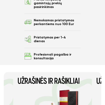
10%
gamintojų prekių
pasirinkimas
nuo savo užsakymo?
Nemokamas pristatymas
perkantiems nuo 100 Eur
Taip
Pristatymas per 1-4
dienas
Ne
Profesionali pagalba ir
konsultacija