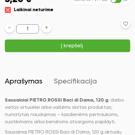
Taip
Ne
Laikinai neturime
produkto
-
+
kiekis:
Sausainiai
PIETRO
Į krepšelį
ROSSI
Baci
di
Dama,
120
g
Aprašymas
Specifikacija
Sausainiai PIETRO ROSSI Baci di Dama, 120 g
: darbo
vietos virtuvėlei arba vaišėms skirtas produktas;
numatytas naudojimas – kasdienėms pertraukoms,
susitikimams arba bendroms atsargoms papildyti.
Sausainiai PIETRO ROSSI Baci di Dama, 120 g aktualu