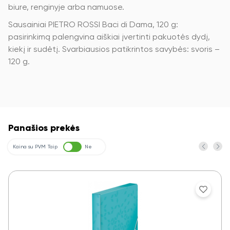
biure, renginyje arba namuose.
Sausainiai PIETRO ROSSI Baci di Dama, 120 g:
pasirinkimą palengvina aiškiai įvertinti pakuotės dydį,
kiekį ir sudėtį. Svarbiausios patikrintos savybės: svoris –
120 g.
Panašios prekės
Kaina su PVM
Taip
Ne