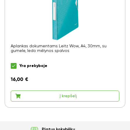
Aplankas dokumentams Leitz Wow, A4, 30mm, su
gumele, ledo mėlynos spalvos
Yra prekyboje
16,00
€
Į krepšelį
Ar norite sutaupyti
Platus kokybiškų