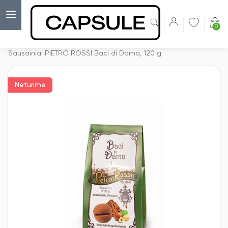
0
Capsulė
›
Sausainiai ir kiti kepiniai
›
Sausainiai PIETRO ROSSI Baci di Dama, 120 g
Neturime