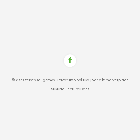
© Visos teisės saugomos |
Privatumo politika
|
Varle.lt marketplace
Sukurta:
PictureIDeas