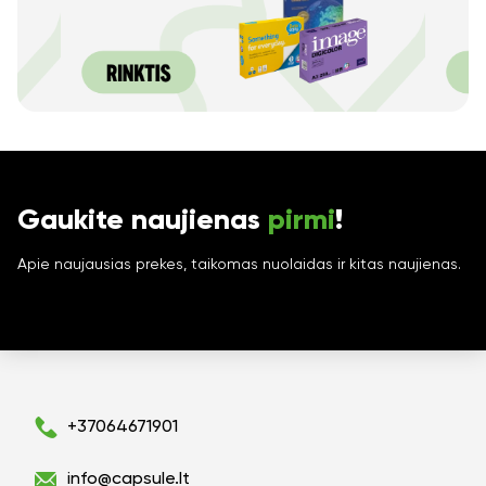
Gaukite naujienas
pirmi
!
Apie naujausias prekes, taikomas nuolaidas ir kitas naujienas.
+37064671901
info@capsule.lt