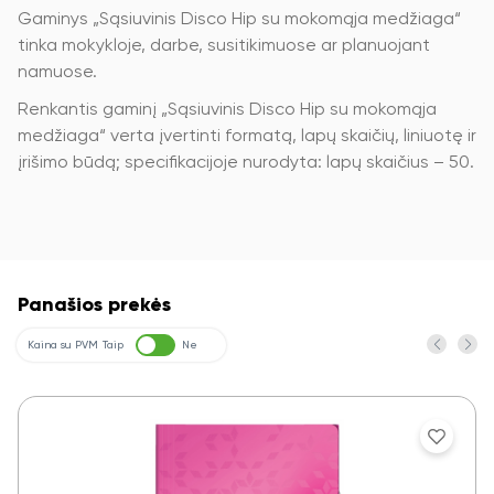
Gaminys „Sąsiuvinis Disco Hip su mokomąja medžiaga“
tinka mokykloje, darbe, susitikimuose ar planuojant
namuose.
Renkantis gaminį „Sąsiuvinis Disco Hip su mokomąja
medžiaga“ verta įvertinti formatą, lapų skaičių, liniuotę ir
įrišimo būdą; specifikacijoje nurodyta: lapų skaičius – 50.
Panašios prekės
Kaina su PVM
Taip
Ne