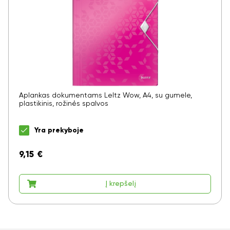
Aplankas dokumentams LeItz Wow, A4, su gumele,
plastikinis, rožinės spalvos
Yra prekyboje
9,15
€
Į krepšelį