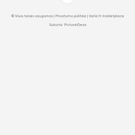
© Visos teisės saugomos |
Privatumo politika
|
Varle.lt marketplace
Sukurta:
PictureIDeas