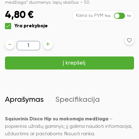
medžiaga“ duomenys: lapų skaičius – 50.
4,80
€
Kaina su PVM
Taip
Ne
Yra prekyboje
produkto
-
+
kiekis:
Sąsiuvinis
Disco
Į krepšelį
Hip
su
mokomąja
medžiaga,
(9-
12
klasės),
Aprašymas
Specifikacija
50
lapų,
linijomis
Sąsiuvinis Disco Hip su mokomąja medžiaga
–
popierinis užrašų gaminys; jį galima naudoti informacijai,
užduotims ar pastaboms fiksuoti ranka.