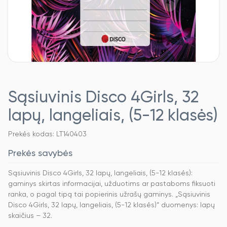
Sąsiuvinis Disco 4Girls, 32
lapų, langeliais, (5-12 klasės)
Prekės kodas: LT140403
Prekės savybės
Sąsiuvinis Disco 4Girls, 32 lapų, langeliais, (5-12 klasės):
gaminys skirtas informacijai, užduotims ar pastaboms fiksuoti
ranka, o pagal tipą tai popierinis užrašų gaminys. „Sąsiuvinis
Disco 4Girls, 32 lapų, langeliais, (5-12 klasės)“ duomenys: lapų
skaičius – 32.