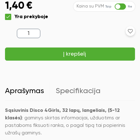
1,40
€
Kaina su PVM
Taip
Ne
Yra prekyboje
produkto
kiekis:
Sąsiuvinis
Disco
Į krepšelį
4Girls,
32
lapų,
langeliais,
(5-
12
klasės)
Aprašymas
Specifikacija
Sąsiuvinis Disco 4Girls, 32 lapų, langeliais, (5-12
klasės)
: gaminys skirtas informacijai, užduotims ar
pastaboms fiksuoti ranka, o pagal tipą tai popierinis
užrašų gaminys.