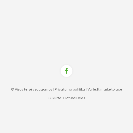
© Visos teisės saugomos |
Privatumo politika
|
Varle.lt marketplace
Sukurta:
PictureIDeas