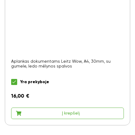
Aplankas dokumentams Leitz Wow, A4, 30mm, su
gumele, ledo mėlynos spalvos
Yra prekyboje
16,00
€
Į krepšelį
Ar norite sutaupyti