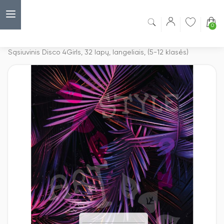
0
Capsulė
›
Bloknotas
›
Sąsiuvinis Disco 4Girls, 32 lapų, langeliais, (5-12 klasės)