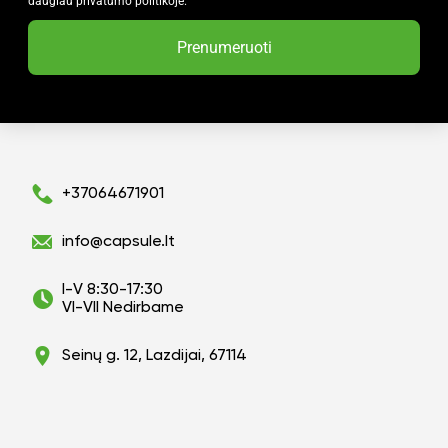
daugiau privatumo politikoje.
Prenumeruoti
+37064671901
info@capsule.lt
I-V 8:30-17:30
VI-VII Nedirbame
Seinų g. 12, Lazdijai, 67114