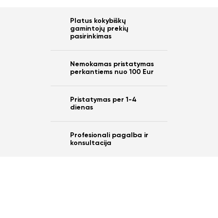
10%
Platus kokybiškų
gamintojų prekių
nuo savo užsakymo?
pasirinkimas
Nemokamas pristatymas
perkantiems nuo 100 Eur
Taip
Pristatymas per 1-4
dienas
Ne
Profesionali pagalba ir
konsultacija