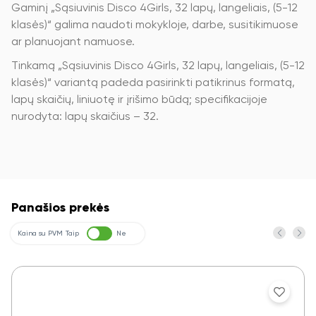
Gaminį „Sąsiuvinis Disco 4Girls, 32 lapų, langeliais, (5-12
klasės)“ galima naudoti mokykloje, darbe, susitikimuose
ar planuojant namuose.
Tinkamą „Sąsiuvinis Disco 4Girls, 32 lapų, langeliais, (5-12
klasės)“ variantą padeda pasirinkti patikrinus formatą,
lapų skaičių, liniuotę ir įrišimo būdą; specifikacijoje
nurodyta: lapų skaičius – 32.
Panašios prekės
Kaina su PVM
Taip
Ne