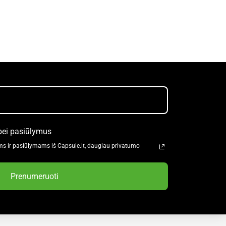
bei pasiūlymus
ms ir pasiūlymams iš Capsule.lt, daugiau privatumo
Prenumeruoti