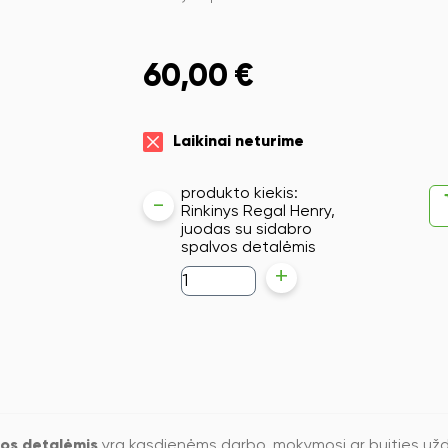
60,00
€
Laikinai neturime
produkto kiekis:
-
Rinkinys Regal Henry,
juodas su sidabro
spalvos detalėmis
+
vos detalėmis
yra kasdienėms darbo, mokymosi ar buities užd