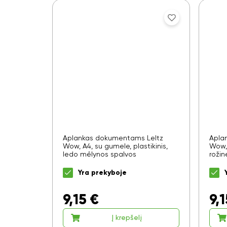
Aplankas dokumentams LeItz
Apla
Wow, A4, su gumele, plastikinis,
Wow, 
ledo mėlynos spalvos
rožin
Yra prekyboje
9,15
€
9,1
Į krepšelį