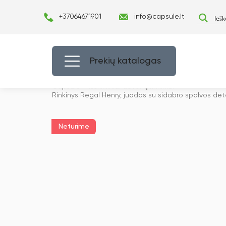
+37064671901
info@capsule.lt
Prekių katalogas
Capsulė
›
Išskirtiniai dovanų rinkiniai
›
Rinkinys Regal Henry, juodas su sidabro spalvos de
Neturime