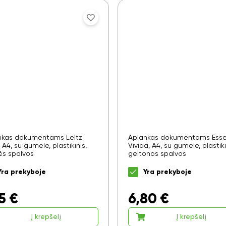
Ar norite sutaupyti 10%
nuo savo užsakymo?
nkas dokumentams LeItz
Aplankas dokumentams Esse
A4, su gumele, plastikinis,
Vivida, A4, su gumele, plastiki
ės spalvos
geltonos spalvos
Taip
Yra prekyboje
Yra prekyboje
Ne
5
€
6,80
€
Į krepšelį
Į krepšelį