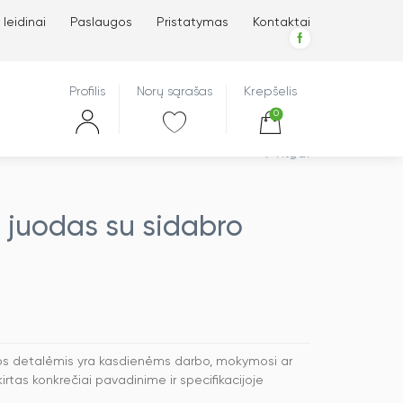
 leidinai
Paslaugos
Pristatymas
Kontaktai
Profilis
Norų sąrašas
Krepšelis
0
Atgal
, juodas su sidabro
vos detalėmis yra kasdienėms darbo, mokymosi ar
rtas konkrečiai pavadinime ir specifikacijoje