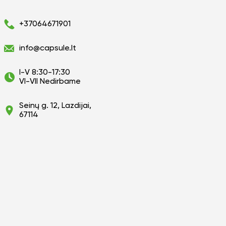
+37064671901
info@capsule.lt
I-V 8:30-17:30
VI-VII Nedirbame
Seinų g. 12, Lazdijai,
67114