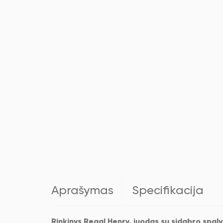
Aprašymas
Specifikacija
Rinkinys Regal Henry, juodas su sidabro spal