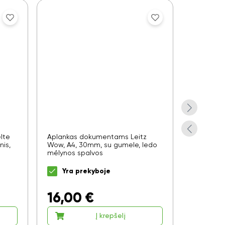
lte
Aplankas dokumentams Leitz
Aplankas
nis,
Wow, A4, 30mm, su gumele, ledo
Wow, A4, s
mėlynos spalvos
mėlynos 
Yra prekyboje
Yra 
16,00
€
9,15
Į krepšelį