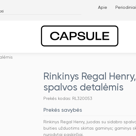
Apie
Periodiniai
talėmis
Rinkinys Regal Henry
spalvos detalėmis
Prekės kodas: RL320053
Prekės savybės
Rinkinys Regal Henry, juodas su sidabro spal
buities užduotims skirtas gaminys; gaminys ski
nurodytai paskirčiai.