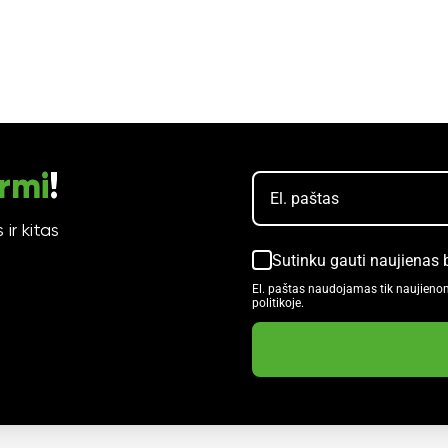
rmi
!
ir kitas
Sutinku gauti naujienas 
El. paštas naudojamas tik naujieno
politikoje.