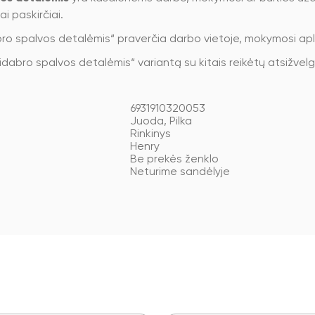
i paskirčiai.
bro spalvos detalėmis“ praverčia darbo vietoje, mokymosi ap
sidabro spalvos detalėmis“ variantą su kitais reikėtų atsižvel
6931910320053
Juoda, Pilka
Rinkinys
Henry
Be prekės ženklo
Neturime sandėlyje