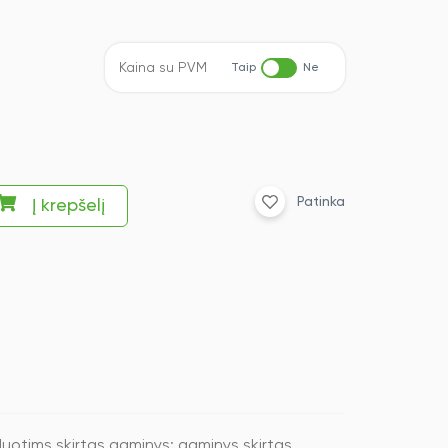
Kaina su PVM
Taip
Ne
Patinka
Į krepšelį
uotims skirtas gaminys; gaminys skirtas