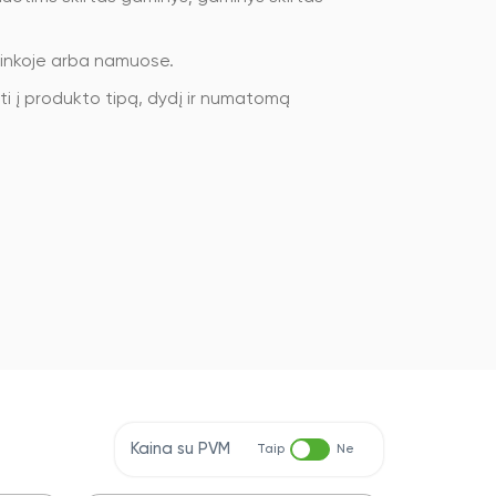
linkoje arba namuose.
gti į produkto tipą, dydį ir numatomą
Kaina su PVM
Taip
Ne