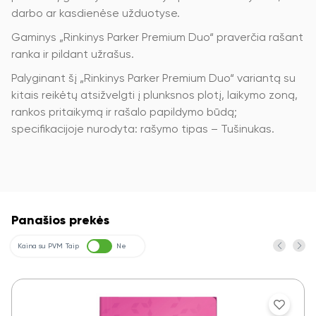
darbo ar kasdienėse užduotyse.
Gaminys „Rinkinys Parker Premium Duo“ praverčia rašant
ranka ir pildant užrašus.
Palyginant šį „Rinkinys Parker Premium Duo“ variantą su
kitais reikėtų atsižvelgti į plunksnos plotį, laikymo zoną,
rankos pritaikymą ir rašalo papildymo būdą;
specifikacijoje nurodyta: rašymo tipas – Tušinukas.
Panašios prekės
Kaina su PVM
Taip
Ne