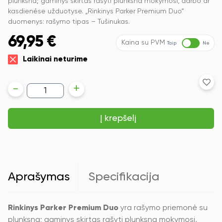
plunksna; gaminys skirtas rašyti plunksna mokymosi, darbo ar
kasdienėse užduotyse. „Rinkinys Parker Premium Duo“
duomenys: rašymo tipas – Tušinukas.
69,95
€
Kaina su PVM
Taip
Ne
Laikinai neturime
produkto
-
+
kiekis:
Rinkinys
Parker
Į krepšelį
Premium
Duo,
Rinkinyje:
plunksnakotis,
tušinukas
ir
dėklas
Aprašymas
Specifikacija
Rinkinys Parker Premium Duo
yra rašymo priemonė su
plunksna; gaminys skirtas rašyti plunksna mokymosi,