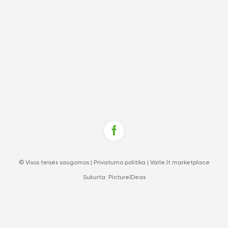
© Visos teisės saugomos |
Privatumo politika
|
Varle.lt marketplace
Sukurta:
PictureIDeas