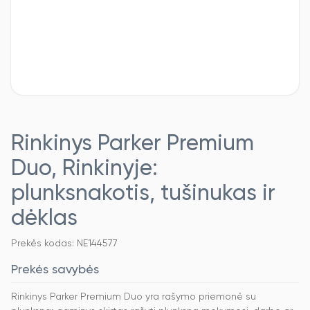
Rinkinys Parker Premium
Duo, Rinkinyje:
plunksnakotis, tušinukas ir
dėklas
Prekės kodas: NE144577
Prekės savybės
Rinkinys Parker Premium Duo yra rašymo priemonė su