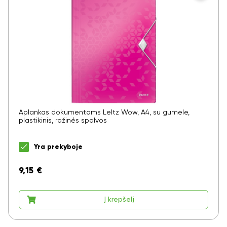
Aplankas dokumentams LeItz Wow, A4, su gumele,
plastikinis, rožinės spalvos
Yra prekyboje
9,15
€
Į krepšelį
Ar norite sutaupyti