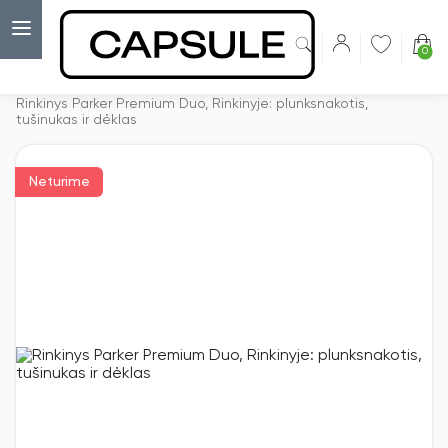
0
Capsulė
›
Išskirtiniai dovanų rinkiniai
›
Rinkinys Parker Premium Duo, Rinkinyje: plunksnakotis,
tušinukas ir dėklas
Neturime