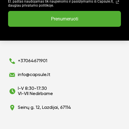
El. paštas naudojamas tik naujienoms ir pasiūlymams iš Capsule.lt,
daugiau privatumo politikoje.
Prenumeruoti
+37064671901
info@capsule.lt
I-V 8:30-17:30
VI-VII Nedirbame
Seinų g. 12, Lazdijai, 67114