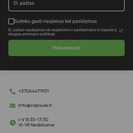
Sutinku gauti naujienas bei pasiūlymus
El. paštas naudojamas tik naujienoms ir pasiūlymams iš Capsule.lt,
daugiau privatumo politikoje.
Prenumeruoti
+37064671901
info@capsule.lt
I-V 8:30-17:30
VI-VII Nedirbame