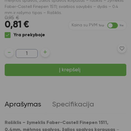
mėlynos spalvos, žalios spalvos korpusas – rašiklis – žymeklis
Faber-Castell Finepen 1511; svarbios savybės – dydis – 0.4
mm ir rašymo tipas – Rašiklis.
0,95
€
0,81
€
Kaina su PVM
Taip
Ne
Yra prekyboje
produkto
-
+
kiekis:
Rašiklis
–
Į krepšelį
žymeklis
Faber-
Castell
Finepen
1511,
0.4mm,
mėlynos
Aprašymas
Specifikacija
spalvos,
žalios
spalvos
korpusas
Rašiklis – žymeklis Faber-Castell Finepen 1511,
0.4mm, mėlynos spalvos, žalios spalvos korpusas
–