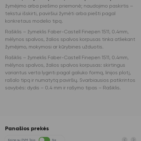
žymėjimo arba piešimo priemonė; naudojimo paskirtis –
tekstui išskirti, paviršiui žymėti arba piešti pagal
konkretaus modelio tipą.
Rašiklis – žymeklis Faber-Castell Finepen 1511, 0.4mm,
mėlynos spalvos, žalios spalvos korpusas tinka atliekant
žymėjimo, mokymosi ar kūrybines užduotis.
Rašiklis – žymeklis Faber-Castell Finepen 1511, 0.4mm,
mėlynos spalvos, žalios spalvos korpusas: skirtingus
variantus verta lyginti pagal galiuko formą, linijos plotį,
rašalo tipą ir numatytą paviršių. Svarbiausios patikrintos
savybės: dydis – 0.4 mm ir rašymo tipas – Rašiklis.
Panašios prekės
Kaina su PVM
Taip
Ne