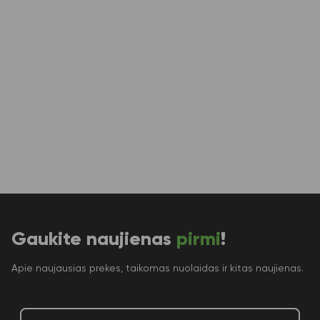
Gaukite naujienas
pirmi
!
Apie naujausias prekes, taikomas nuolaidas ir kitas naujienas.