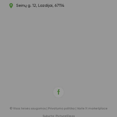
Seinų g. 12, Lazdijai, 67114
© Visos teisės saugomos |
Privatumo politika
|
Varle.lt marketplace
Sukurta:
PictureIDeas