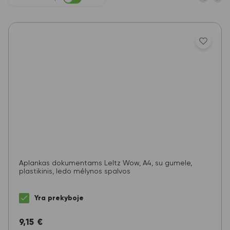
Aplankas dokumentams LeItz Wow, A4, su gumele,
plastikinis, ledo mėlynos spalvos
Yra prekyboje
9,15
€