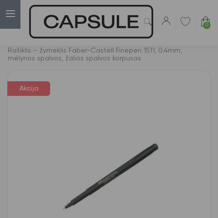
0
Capsulė
›
Akcijos
›
Rašiklis – žymeklis Faber-Castell Finepen 1511, 0.4mm,
mėlynos spalvos, žalios spalvos korpusas
Akcija