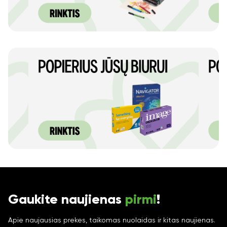
Gaukite naujienas
pirmi
!
Apie naujausias prekes, taikomas nuolaidas ir kitas naujienas.