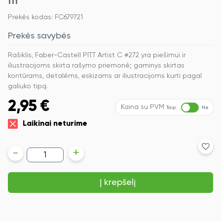
Prekės kodas: FC679721
Prekės savybės
Rašiklis, Faber-Castell PITT Artist C #272 yra piešimui ir
iliustracijoms skirta rašymo priemonė; gaminys skirtas
kontūrams, detalėms, eskizams ar iliustracijoms kurti pagal
galiuko tipą.
2,95
€
Kaina su PVM
Taip
Ne
Laikinai neturime
produkto
-
+
kiekis:
Rašiklis
piešimui
Į krepšelį
Faber-
Castell
PITT
Artist
Pen