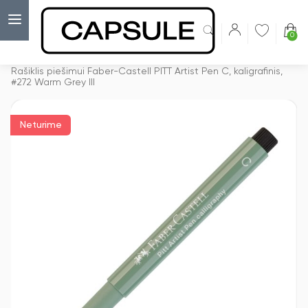
0
Capsulė
›
Anglies pieštukai
›
Rašiklis piešimui Faber-Castell PITT Artist Pen C, kaligrafinis,
#272 Warm Grey III
Neturime