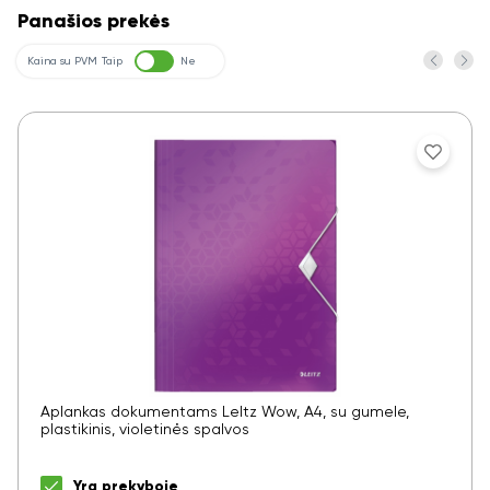
Panašios prekės
Kaina su PVM
Taip
Ne
Aplankas dokumentams LeItz Wow, A4, su gumele,
plastikinis, violetinės spalvos
Yra prekyboje