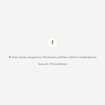
© Visos teisės saugomos |
Privatumo politika
|
Varle.lt marketplace
Sukurta:
PictureIDeas