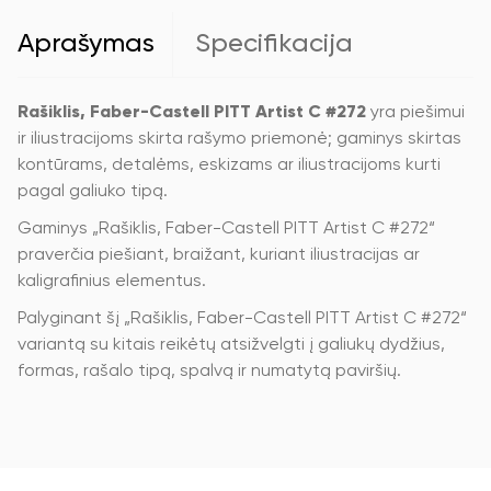
C,
kaligrafinis,
Aprašymas
Specifikacija
#272
Warm
Grey
III
Rašiklis, Faber-Castell PITT Artist C #272
yra piešimui
ir iliustracijoms skirta rašymo priemonė; gaminys skirtas
kontūrams, detalėms, eskizams ar iliustracijoms kurti
pagal galiuko tipą.
Gaminys „Rašiklis, Faber-Castell PITT Artist C #272“
praverčia piešiant, braižant, kuriant iliustracijas ar
kaligrafinius elementus.
Palyginant šį „Rašiklis, Faber-Castell PITT Artist C #272“
variantą su kitais reikėtų atsižvelgti į galiukų dydžius,
formas, rašalo tipą, spalvą ir numatytą paviršių.