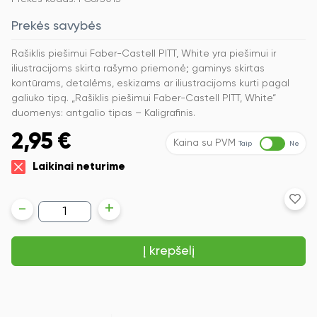
Prekės savybės
Rašiklis piešimui Faber-Castell PITT, White yra piešimui ir
iliustracijoms skirta rašymo priemonė; gaminys skirtas
kontūrams, detalėms, eskizams ar iliustracijoms kurti pagal
galiuko tipą. „Rašiklis piešimui Faber-Castell PITT, White“
duomenys: antgalio tipas – Kaligrafinis.
2,95
€
Kaina su PVM
Taip
Ne
Laikinai neturime
produkto
-
+
kiekis:
Rašiklis
piešimui
Į krepšelį
Faber-
Castell
PITT
Artist
Pen
C,