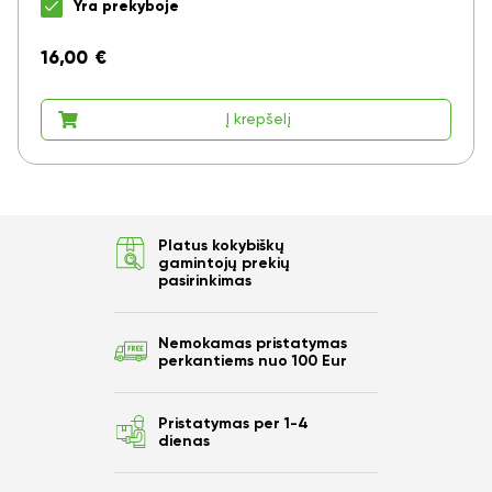
Yra prekyboje
16,00
€
Į krepšelį
Platus kokybiškų
gamintojų prekių
pasirinkimas
Ar norite sutaupyti
10%
Nemokamas pristatymas
perkantiems nuo 100 Eur
nuo savo užsakymo?
Pristatymas per 1-4
dienas
Taip