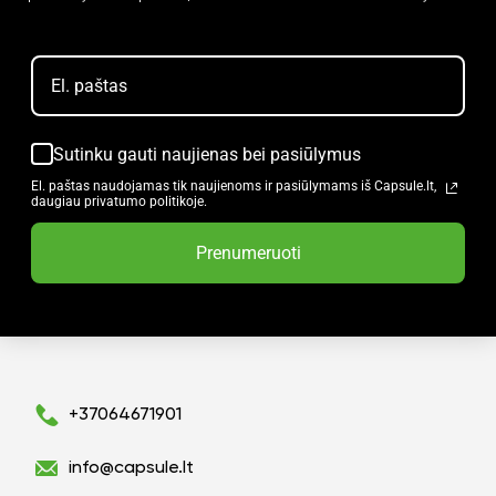
Sutinku gauti naujienas bei pasiūlymus
El. paštas naudojamas tik naujienoms ir pasiūlymams iš Capsule.lt,
daugiau privatumo politikoje.
Prenumeruoti
+37064671901
info@capsule.lt