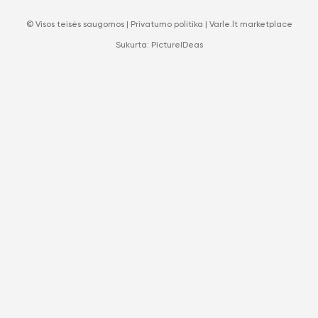
© Visos teisės saugomos |
Privatumo politika
|
Varle.lt marketplace
Sukurta:
PictureIDeas