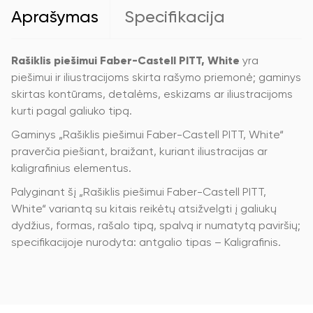
kaligrafinis,
Aprašymas
Specifikacija
#127
White
Rašiklis piešimui Faber-Castell PITT, White
yra
piešimui ir iliustracijoms skirta rašymo priemonė; gaminys
skirtas kontūrams, detalėms, eskizams ar iliustracijoms
kurti pagal galiuko tipą.
Gaminys „Rašiklis piešimui Faber-Castell PITT, White“
praverčia piešiant, braižant, kuriant iliustracijas ar
kaligrafinius elementus.
Palyginant šį „Rašiklis piešimui Faber-Castell PITT,
White“ variantą su kitais reikėtų atsižvelgti į galiukų
dydžius, formas, rašalo tipą, spalvą ir numatytą paviršių;
specifikacijoje nurodyta: antgalio tipas – Kaligrafinis.