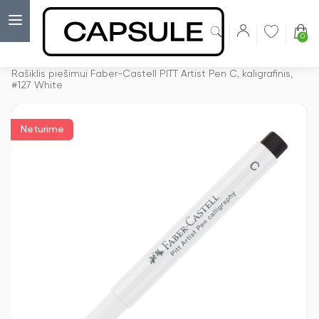
0
Capsulė
›
Anglies pieštukai
›
Rašiklis piešimui Faber-Castell PITT Artist Pen C, kaligrafinis,
#127 White
Neturime