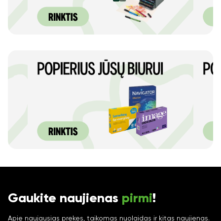
Gaukite naujienas
pirmi
!
Apie naujausias prekes, taikomas nuolaidas ir kitas naujienas.