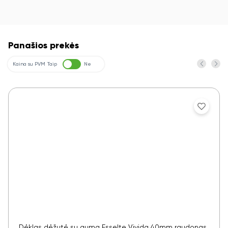
Panašios prekės
Kaina su PVM
Taip
Ne
Dėklas dėžutė su guma Esselte Vivida 40mm raudonas