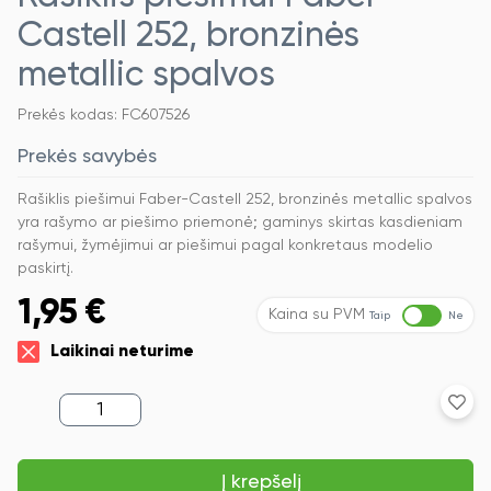
Castell 252, bronzinės
metallic spalvos
Prekės kodas: FC607526
Prekės savybės
Rašiklis piešimui Faber-Castell 252, bronzinės metallic spalvos
yra rašymo ar piešimo priemonė; gaminys skirtas kasdieniam
rašymui, žymėjimui ar piešimui pagal konkretaus modelio
paskirtį.
1,95
€
Kaina su PVM
Taip
Ne
Laikinai neturime
produkto
kiekis:
Rašiklis
piešimui
Į krepšelį
Faber-