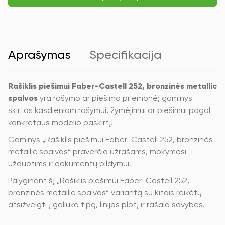
Castell
252,
bronzinės
metallic
spalvos
Aprašymas
Specifikacija
Rašiklis piešimui Faber-Castell 252, bronzinės metallic
spalvos
yra rašymo ar piešimo priemonė; gaminys
skirtas kasdieniam rašymui, žymėjimui ar piešimui pagal
konkretaus modelio paskirtį.
Gaminys „Rašiklis piešimui Faber-Castell 252, bronzinės
metallic spalvos“ praverčia užrašams, mokymosi
užduotims ir dokumentų pildymui.
Palyginant šį „Rašiklis piešimui Faber-Castell 252,
bronzinės metallic spalvos“ variantą su kitais reikėtų
atsižvelgti į galiuko tipą, linijos plotį ir rašalo savybes.