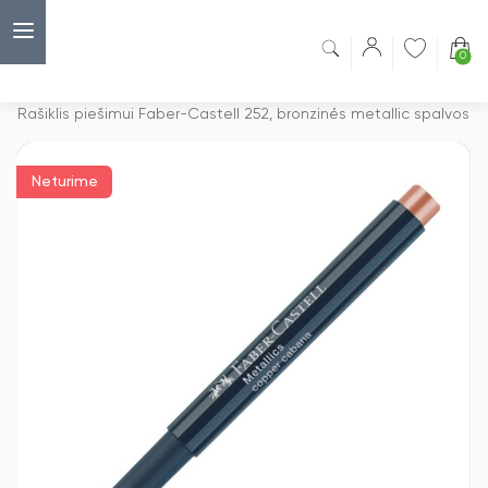
0
Capsulė
›
Permanentiniai žymekliai/markeriai
›
Rašiklis piešimui Faber-Castell 252, bronzinės metallic spalvos
Neturime