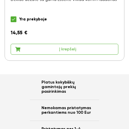
Yra prekyboje
14,55
€
Į krepšelį
Platus kokybiškų
gamintojų prekių
pasirinkimas
Nemokamas pristatymas
perkantiems nuo 100 Eur
Pristatymas per 1-4