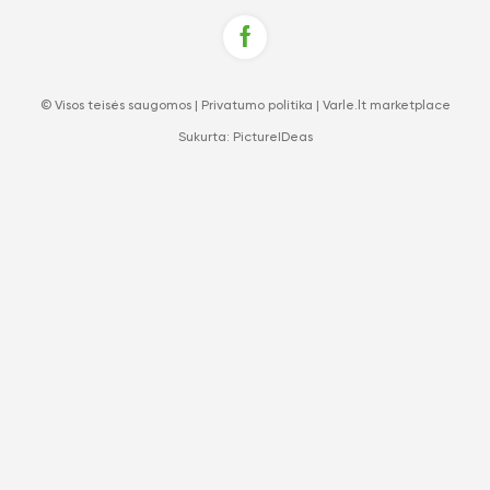
© Visos teisės saugomos |
Privatumo politika
|
Varle.lt marketplace
Sukurta:
PictureIDeas