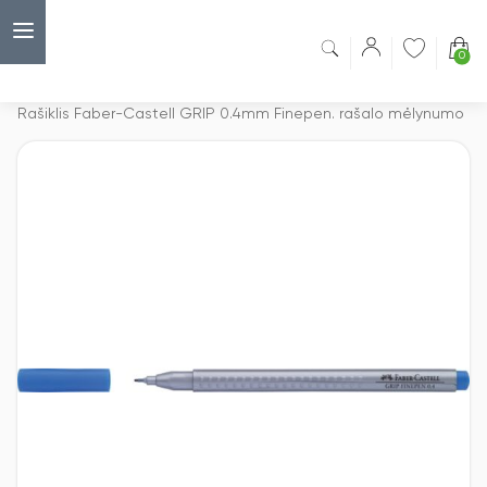
0
Capsulė
›
Roleriai
›
Rašiklis Faber-Castell GRIP 0.4mm Finepen. rašalo mėlynumo