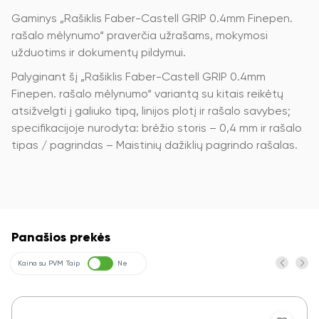
Gaminys „Rašiklis Faber-Castell GRIP 0.4mm Finepen.
rašalo mėlynumo“ praverčia užrašams, mokymosi
užduotims ir dokumentų pildymui.
Palyginant šį „Rašiklis Faber-Castell GRIP 0.4mm
Finepen. rašalo mėlynumo“ variantą su kitais reikėtų
atsižvelgti į galiuko tipą, linijos plotį ir rašalo savybes;
specifikacijoje nurodyta: brėžio storis – 0,4 mm ir rašalo
tipas / pagrindas – Maistinių dažiklių pagrindo rašalas.
Panašios prekės
Kaina su PVM
Taip
Ne