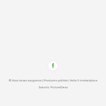
© Visos teisės saugomos |
Privatumo politika
|
Varle.lt marketplace
Sukurta:
PictureIDeas