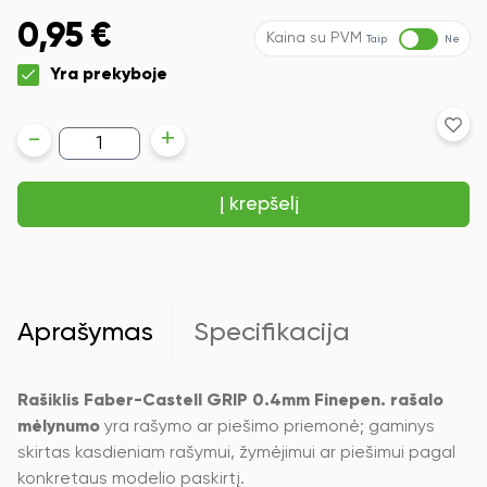
0,95
€
Kaina su PVM
Taip
Ne
Yra prekyboje
produkto
-
+
kiekis:
Rašiklis
Faber-
Į krepšelį
Castell
GRIP
0.4mm
Finepen.
rašalo
mėlynumo
Aprašymas
Specifikacija
Rašiklis Faber-Castell GRIP 0.4mm Finepen. rašalo
mėlynumo
yra rašymo ar piešimo priemonė; gaminys
skirtas kasdieniam rašymui, žymėjimui ar piešimui pagal
konkretaus modelio paskirtį.