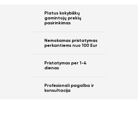
Platus kokybiškų
gamintojų prekių
Ar norite sutaupyti
pasirinkimas
10%
Nemokamas pristatymas
nuo savo užsakymo?
perkantiems nuo 100 Eur
Pristatymas per 1-4
dienas
Taip
Profesionali pagalba ir
konsultacija
Ne