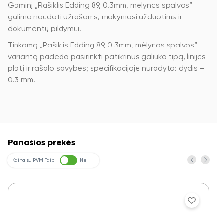
Gaminį „Rašiklis Edding 89, 0.3mm, mėlynos spalvos“
galima naudoti užrašams, mokymosi užduotims ir
dokumentų pildymui.
Tinkamą „Rašiklis Edding 89, 0.3mm, mėlynos spalvos“
variantą padeda pasirinkti patikrinus galiuko tipą, linijos
plotį ir rašalo savybes; specifikacijoje nurodyta: dydis –
0.3 mm.
Panašios prekės
Kaina su PVM
Taip
Ne