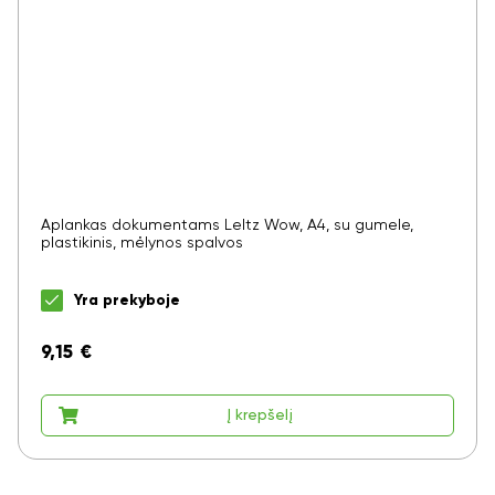
Aplankas dokumentams LeItz Wow, A4, su gumele,
plastikinis, mėlynos spalvos
Yra prekyboje
9,15
€
Į krepšelį