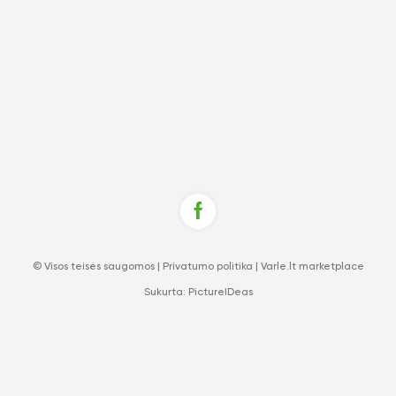
© Visos teisės saugomos |
Privatumo politika
|
Varle.lt marketplace
Sukurta:
PictureIDeas