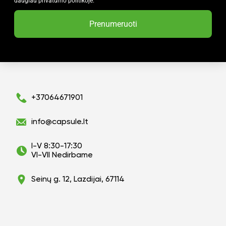
daugiau privatumo politikoje.
Prenumeruoti
+37064671901
info@capsule.lt
I-V 8:30-17:30
VI-VII Nedirbame
Seinų g. 12, Lazdijai, 67114