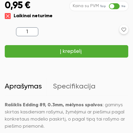
0,95
€
Kaina su PVM
Taip
Ne
Laikinai neturime
produkto
kiekis:
Rašiklis
Edding
Į krepšelį
89,
0.3mm,
mėlynos
spalvos
Aprašymas
Specifikacija
Rašiklis Edding 89, 0.3mm, mėlynos spalvos
: gaminys
skirtas kasdieniam rašymui, žymėjimui ar piešimui pagal
konkretaus modelio paskirtį, o pagal tipą tai rašymo ar
piešimo priemonė.