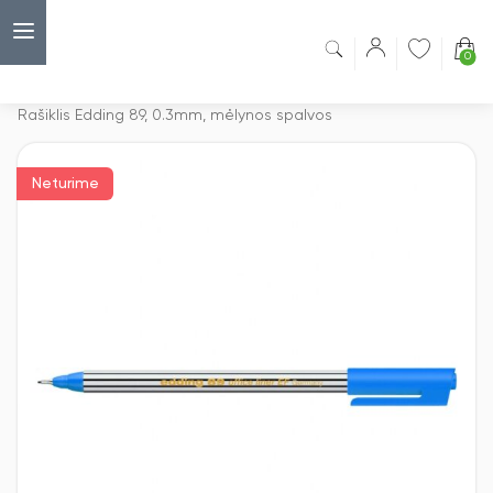
0
Capsulė
›
Roleriai
›
Rašiklis Edding 89, 0.3mm, mėlynos spalvos
Neturime