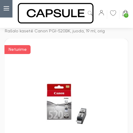
0
Capsulė
›
Rašalo kasetės
›
Rašalo kasetė Canon PGI-520BK, juoda, 19 ml, orig
Neturime