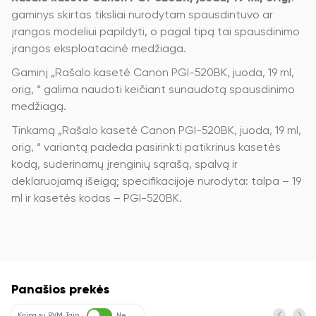
gaminys skirtas tiksliai nurodytam spausdintuvo ar
įrangos modeliui papildyti, o pagal tipą tai spausdinimo
įrangos eksploatacinė medžiaga.
Gaminį „Rašalo kasetė Canon PGI-520BK, juoda, 19 ml,
orig, “ galima naudoti keičiant sunaudotą spausdinimo
medžiagą.
Tinkamą „Rašalo kasetė Canon PGI-520BK, juoda, 19 ml,
orig, “ variantą padeda pasirinkti patikrinus kasetės
kodą, suderinamų įrenginių sąrašą, spalvą ir
deklaruojamą išeigą; specifikacijoje nurodyta: talpa – 19
ml ir kasetės kodas – PGI-520BK.
Panašios prekės
Kaina su PVM
Taip
Ne