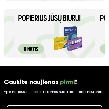
Gaukite naujienas
pirmi
!
Apie naujausias prekes, taikomas nuolaidas ir kitas naujienas.