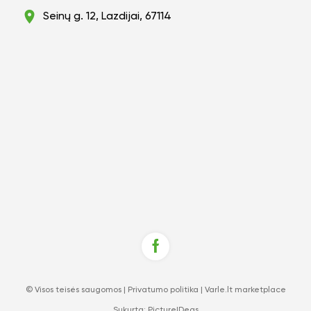
Seinų g. 12, Lazdijai, 67114
© Visos teisės saugomos |
Privatumo politika
|
Varle.lt marketplace
Sukurta:
PictureIDeas