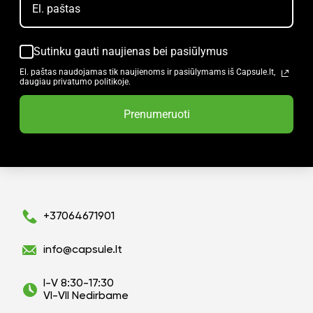
Sutinku gauti naujienas bei pasiūlymus
El. paštas naudojamas tik naujienoms ir pasiūlymams iš Capsule.lt,
daugiau privatumo politikoje.
Prenumeruoti
+37064671901
info@capsule.lt
I-V 8:30-17:30
VI-VII Nedirbame