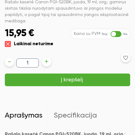
Rašalo kasetė Canon PGI-520BK, juoda, 19 ml, orig,: gaminys
skirtas tiksliai nurodytam spausdintuvo ar įrangos modeliui
papildyti, o pagal tipą tai spausdinimo įrangos eksploatacinė
medžiaga.
15,95
€
Kaina su PVM
Taip
Ne
Laikinai neturime
produkto
-
+
kiekis:
Rašalo
kasetė
Į krepšelį
Canon
PGI-
520BK,
juoda,
19
ml,
orig
Aprašymas
Specifikacija
Rašalo kasetė Canon PGI-520BK, juoda, 19 ml, orig,
: