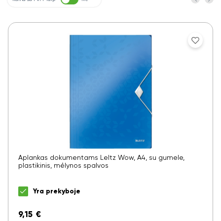
Aplankas dokumentams LeItz Wow, A4, su gumele,
plastikinis, mėlynos spalvos
Yra prekyboje
9,15
€