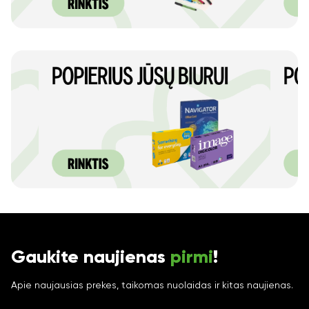
Gaukite naujienas
pirmi
!
Apie naujausias prekes, taikomas nuolaidas ir kitas naujienas.