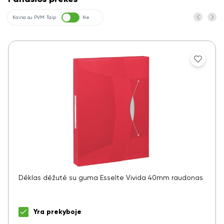
Kaina su PVM
Taip
Ne
Dėklas dėžutė su guma Esselte Vivida 40mm raudonas
Yra prekyboje