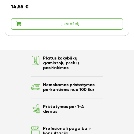
14,55
€
Į krepšelį
Platus kokybiškų
gamintojų prekių
pasirinkimas
Ar norite sutaupyti
Nemokamas pristatymas
perkantiems nuo 100 Eur
10%
nuo savo užsakymo?
Pristatymas per 1-4
dienas
Profesionali pagalba ir
Taip
konsultacija