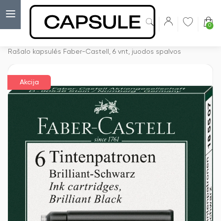
0
Capsulė
›
Akcijos
›
Rašalo kapsulės Faber-Castell, 6 vnt, juodos spalvos
Akcija