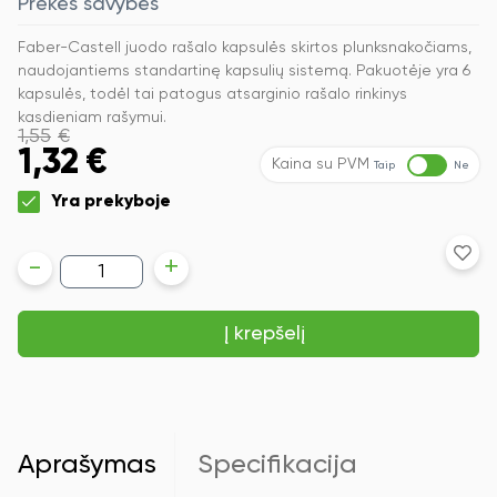
Prekės savybės
Faber-Castell juodo rašalo kapsulės skirtos plunksnakočiams,
naudojantiems standartinę kapsulių sistemą. Pakuotėje yra 6
kapsulės, todėl tai patogus atsarginio rašalo rinkinys
kasdieniam rašymui.
1,55
€
1,32
€
Kaina su PVM
Taip
Ne
Yra prekyboje
produkto
-
+
kiekis:
Rašalo
kapsulės
Į krepšelį
Faber-
Castell,
6
vnt,
juodos
spalvos
Aprašymas
Specifikacija