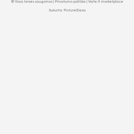
© Visos teisės saugomos |
Privatumo politika
|
Varle.lt marketplace
Sukurta:
PictureIDeas