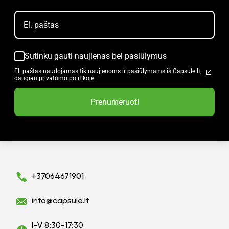
Sutinku gauti naujienas bei pasiūlymus
El. paštas naudojamas tik naujienoms ir pasiūlymams iš Capsule.lt,
daugiau privatumo politikoje.
Prenumeruoti
+37064671901
info@capsule.lt
I-V 8:30-17:30