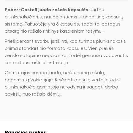
Faber-Castell juodo rašalo kapsulės
skirtos
plunksnakočiams, naudojantiems standartinę kapsulių
sistemą. Pakuotėje yra 6 kapsulės, todėl tai patogus
atsarginio rašalo rinkinys kasdieniam rašymui.
Prieš perkant svarbu įsitikinti, kad turimas plunksnakotis
priima standartinio formato kapsules. Vien prekės
ženklo sutapimo nepakanka, todėl geriausia vadovautis
konkretaus rašiklio instrukcija.
Gamintojas nurodo juodą, neištrinamą rašalą,
pagamintą Vokietijoje. Keičiant kapsulę verta laikytis
plunksnakočio gamintojo nurodymų ir saugoti darbo
paviršių nuo rašalo dėmių.
Panašios prekės