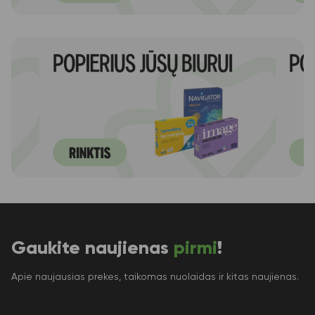
Gaukite naujienas
pirmi
!
Apie naujausias prekes, taikomas nuolaidas ir kitas naujienas.