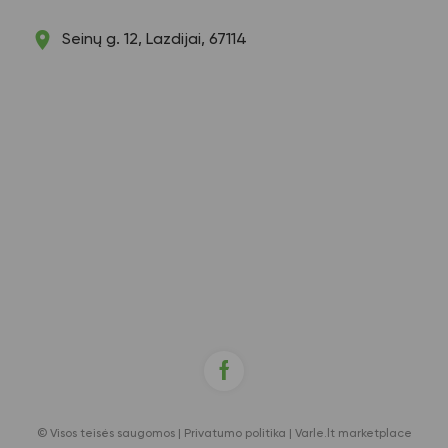
Seinų g. 12, Lazdijai, 67114
© Visos teisės saugomos |
Privatumo politika
|
Varle.lt marketplace