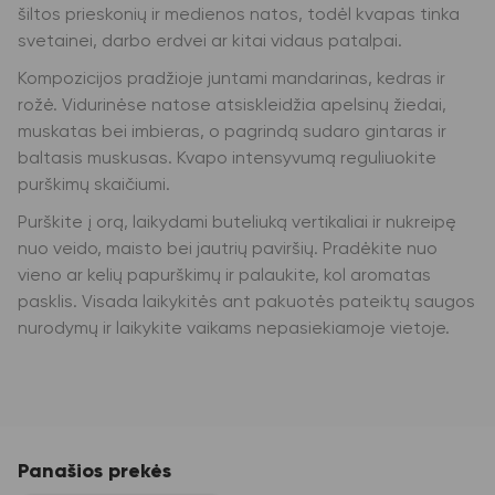
šiltos prieskonių ir medienos natos, todėl kvapas tinka
svetainei, darbo erdvei ar kitai vidaus patalpai.
Kompozicijos pradžioje juntami mandarinas, kedras ir
rožė. Vidurinėse natose atsiskleidžia apelsinų žiedai,
muskatas bei imbieras, o pagrindą sudaro gintaras ir
baltasis muskusas. Kvapo intensyvumą reguliuokite
purškimų skaičiumi.
Purškite į orą, laikydami buteliuką vertikaliai ir nukreipę
nuo veido, maisto bei jautrių paviršių. Pradėkite nuo
vieno ar kelių papurškimų ir palaukite, kol aromatas
pasklis. Visada laikykitės ant pakuotės pateiktų saugos
nurodymų ir laikykite vaikams nepasiekiamoje vietoje.
Panašios prekės