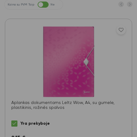
Kaina su PVM
Taip
Ne
Aplankas dokumentams LeItz Wow, A4, su gumele,
plastikinis, rožinės spalvos
Yra prekyboje