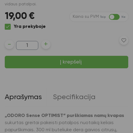
vidaus patalpai.
19,00
€
Kaina su PVM
Taip
Ne
Yra prekyboje
produkto
-
+
kiekis:
Purškiamas
namų
Į krepšelį
kvapas
ODORO
Sense
OPTIMIST,
300
ml
Aprašymas
Specifikacija
„ODORO Sense OPTIMIST“ purškiamas namų kvapas
sukurtas greitai pakeisti patalpos nuotaiką keliais
papurškimais. 300 ml buteliuke dera gaivios citrusų,