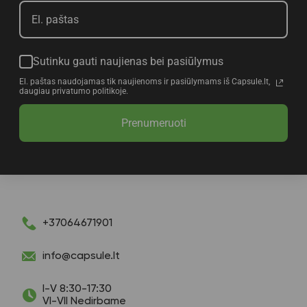
Sutinku gauti naujienas bei pasiūlymus
El. paštas naudojamas tik naujienoms ir pasiūlymams iš Capsule.lt,
daugiau privatumo politikoje.
Prenumeruoti
+37064671901
info@capsule.lt
I-V 8:30-17:30
VI-VII Nedirbame