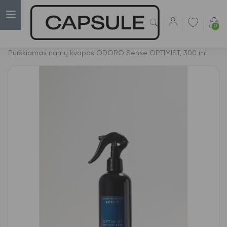
0
Capsulė
›
Namų kvapai
›
Purškiamas namų kvapas ODORO Sense OPTIMIST, 300 ml