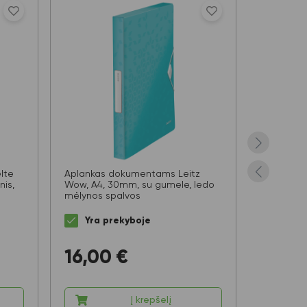
lte
Aplankas dokumentams Leitz
Aplankas
nis,
Wow, A4, 30mm, su gumele, ledo
Wow, A4, s
mėlynos spalvos
mėlynos 
Yra prekyboje
Yra 
16,00
€
9,15
Į krepšelį