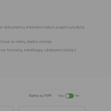
r dokumentų rinkiniams laikyti pagal nurodytą
rchyve ar namų darbo vietoje.
krinus formatą, medžiagą, uždarymo būdą ir
Kaina su PVM
Taip
Ne