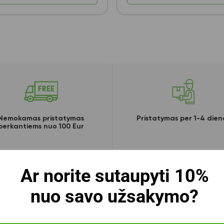
Nemokamas pristatymas
Pristatymas per 1-4 dien
perkantiems nuo 100 Eur
Ar norite sutaupyti 10%
nuo savo užsakymo?