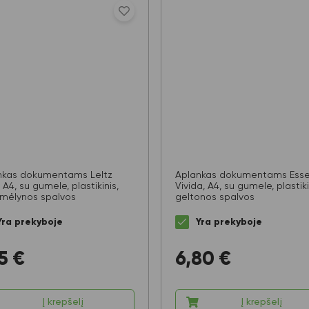
nkas dokumentams LeItz
Aplankas dokumentams Esse
A4, su gumele, plastikinis,
Vivida, A4, su gumele, plastiki
 mėlynos spalvos
geltonos spalvos
Yra prekyboje
Yra prekyboje
5
€
6,80
€
Į krepšelį
Į krepšelį