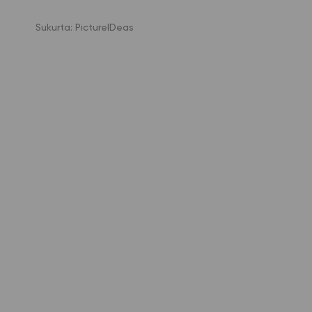
Sukurta:
PictureIDeas