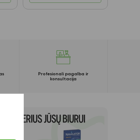
as
Profesionali pagalba ir
konsultacija