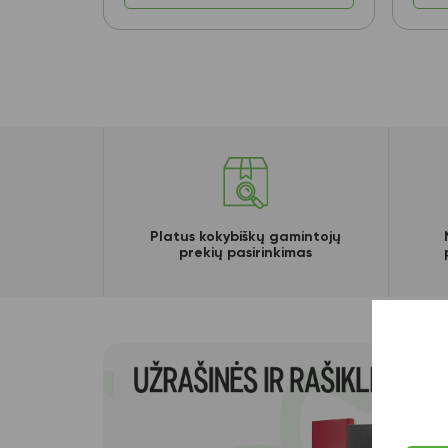
Platus kokybiškų gamintojų
prekių pasirinkimas