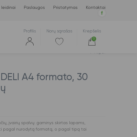
 leidinai
Paslaugos
Pristatymas
Kontaktai
Profilis
Norų sąrašas
Krepšelis
0
Atgal
DELI A4 formato, 30
vų
ų, įvairių spalvų: gaminys skirtas lapams,
 pagal nurodytą formatą, o pagal tipą tai