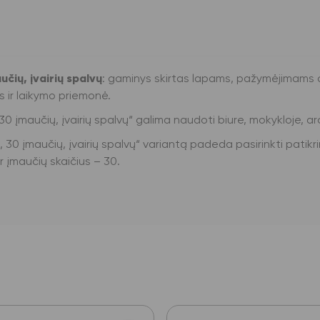
čių, įvairių spalvų
: gaminys skirtas lapams, pažymėjimams a
 ir laikymo priemonė.
0 įmaučių, įvairių spalvų“ galima naudoti biure, mokykloje, a
30 įmaučių, įvairių spalvų“ variantą padeda pasirinkti pati
r įmaučių skaičius – 30.