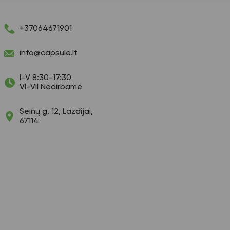
+37064671901
info@capsule.lt
I-V 8:30-17:30
VI-VII Nedirbame
Seinų g. 12, Lazdijai,
67114