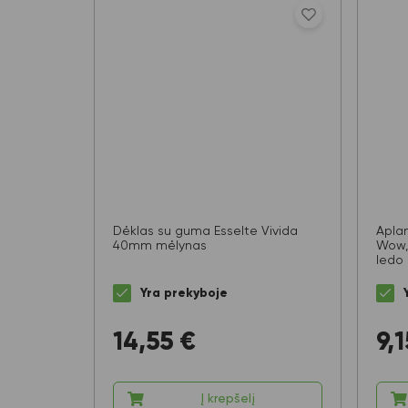
Dėklas su guma Esselte Vivida
Apla
40mm mėlynas
Wow, 
ledo
Yra prekyboje
14,55
€
9,1
Į krepšelį