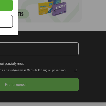
bei pasiūlymus
ms ir pasiūlymams iš Capsule.lt, daugiau privatumo
Prenumeruoti