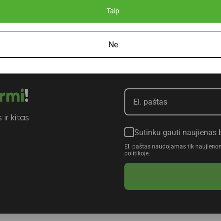
Taip
Ne
rmi
!
ir kitas
Sutinku gauti naujienas 
El. paštas naudojamas tik naujieno
politikoje.