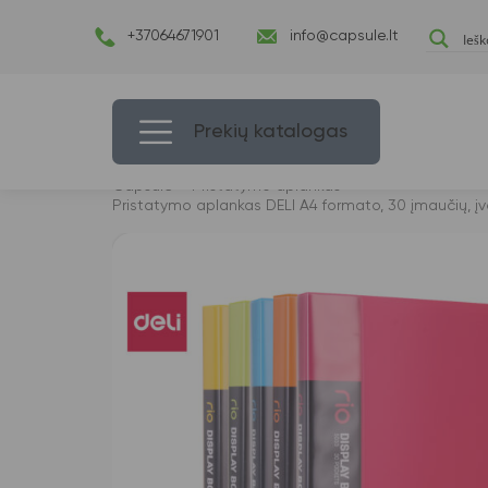
+37064671901
info@capsule.lt
Prekių katalogas
Capsulė
›
Pristatymo aplankas
›
Pristatymo aplankas DELI A4 formato, 30 įmaučių, įva