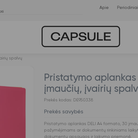
Apie
Periodiniai
irių spalvų
Pristatymo aplankas 
įmaučių, įvairių spal
Prekės kodas: DE950338
Prekės savybės
Pristatymo aplankas DELI A4 formato, 30 įmauči
pažymėjimams ar dokumentų rinkiniams laikyti
dokumentų apsaugos ir laikymo priemonė.