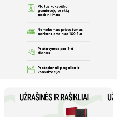
Platus kokybiškų
Ar norite sutaupyti
gamintojų prekių
pasirinkimas
10%
Nemokamas pristatymas
nuo savo užsakymo?
perkantiems nuo 100 Eur
Pristatymas per 1-4
dienas
Taip
Profesionali pagalba ir
konsultacija
Ne