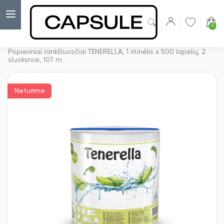
0
Capsulė
›
Rankšluostinis popierius rulonais
›
Popieriniai rankšluosčiai TENERELLA, 1 ritinėlis x 500 lapelių, 2
sluoksniai, 107 m.
Neturime