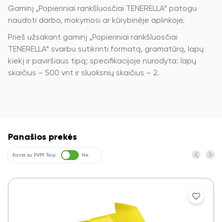
Gaminį „Popieriniai rankšluosčiai TENERELLA“ patogu
naudoti darbo, mokymosi ar kūrybinėje aplinkoje.
Prieš užsakant gaminį „Popieriniai rankšluosčiai
TENERELLA“ svarbu sutikrinti formatą, gramatūrą, lapų
kiekį ir paviršiaus tipą; specifikacijoje nurodyta: lapų
skaičius – 500 vnt ir sluoksnių skaičius – 2.
Panašios prekės
Kaina su PVM
Taip
Ne