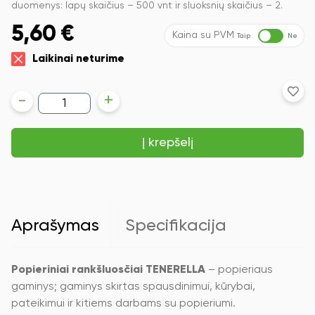
duomenys: lapų skaičius – 500 vnt ir sluoksnių skaičius – 2.
5,60
€
Kaina su PVM
Taip
Ne
Laikinai neturime
produkto
-
+
kiekis:
Popieriniai
rankšluosčiai
Į krepšelį
TENERELLA,
1
ritinėlis
x
500
lapelių,
2
Aprašymas
Specifikacija
sluoksniai,
107
m.
Popieriniai rankšluosčiai TENERELLA
– popieriaus
gaminys; gaminys skirtas spausdinimui, kūrybai,
pateikimui ir kitiems darbams su popieriumi.