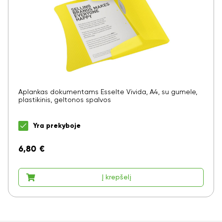
Aplankas dokumentams Esselte Vivida, A4, su gumele,
plastikinis, geltonos spalvos
Yra prekyboje
6,80
€
Į krepšelį