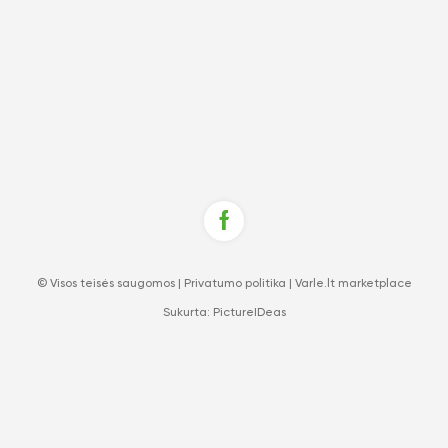
© Visos teisės saugomos |
Privatumo politika
|
Varle.lt marketplace
Sukurta:
PictureIDeas