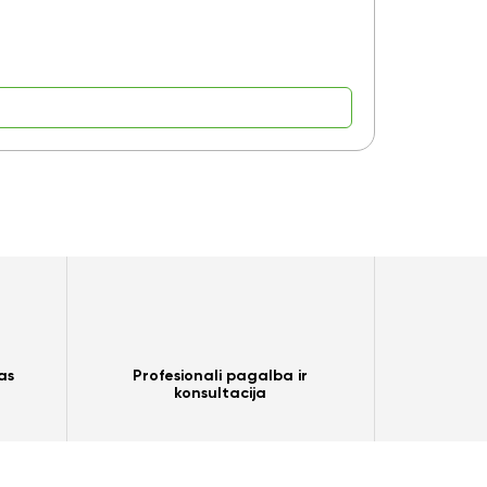
9,15
€
as
Profesionali pagalba ir
konsultacija