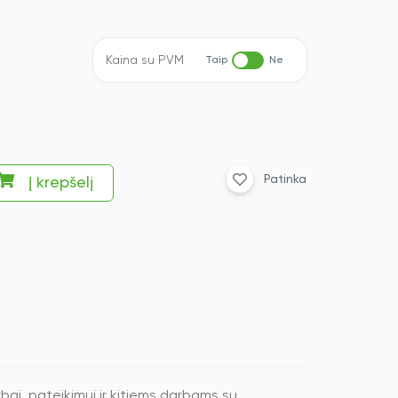
Kaina su PVM
Taip
Ne
Patinka
Į krepšelį
ybai, pateikimui ir kitiems darbams su