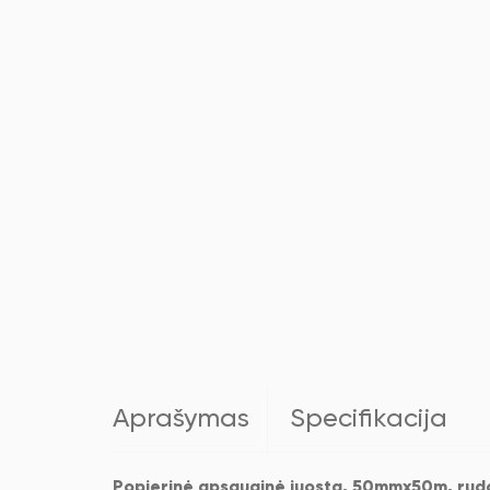
Aprašymas
Specifikacija
Popierinė apsauginė juosta, 50mmx50m, rud