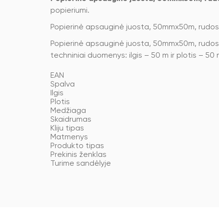
popieriumi.
Popierinė apsauginė juosta, 50mmx50m, rudos s
Popierinė apsauginė juosta, 50mmx50m, rudos spa
techniniai duomenys: ilgis – 50 m ir plotis – 50
EAN
Spalva
Ilgis
Plotis
Medžiaga
Skaidrumas
Kliju tipas
Matmenys
Produkto tipas
Prekinis ženklas
Turime sandėlyje