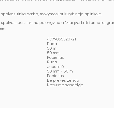
palvos tinka darbo, mokymosi ar kūrybinėje aplinkoje.
lvos: pasirinkimą palengvina aiškiai įvertinti formatą, gramat
 mm.
4779055520721
Ruda
50 m
50 mm
Popierius
Ruda
Juostelė
50 mm × 50 m
Popierius
Be prekės ženklo
Neturime sandėlyje