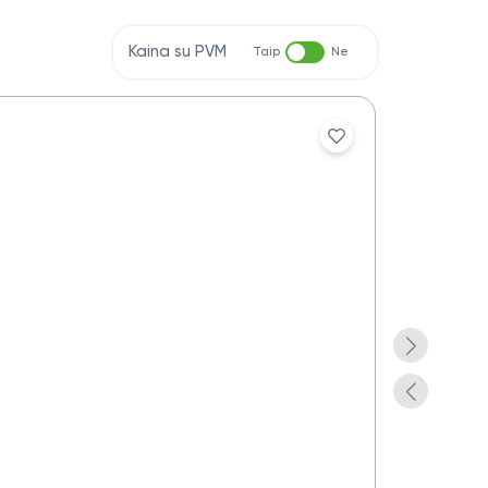
Kaina su PVM
Taip
Ne
Aplankas do
Yra pre