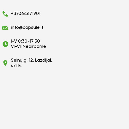
+37064671901
info@capsule.lt
I-V 8:30-17:30
VI-VII Nedirbame
Seinų g. 12, Lazdijai,
67114