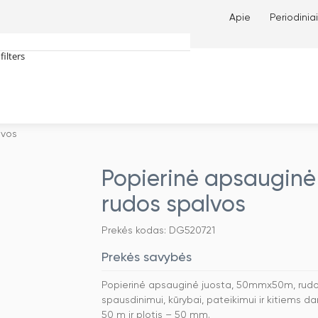
Apie
Periodiniai
filters
tches only
lvos
Popierinė apsauginė
rudos spalvos
Prekės kodas: DG520721
Prekės savybės
Popierinė apsauginė juosta, 50mmx50m, rudos 
spausdinimui, kūrybai, pateikimui ir kitiems da
50 m ir plotis – 50 mm.