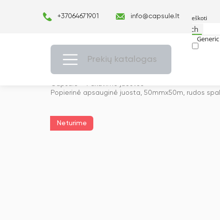
+37064671901
info@capsule.lt
Search
Generic 
Exact ma
Prekių katalogas
Capsulė
›
Pakavimo juostos
›
Popierinė apsauginė juosta, 50mmx50m, rudos spa
Neturime