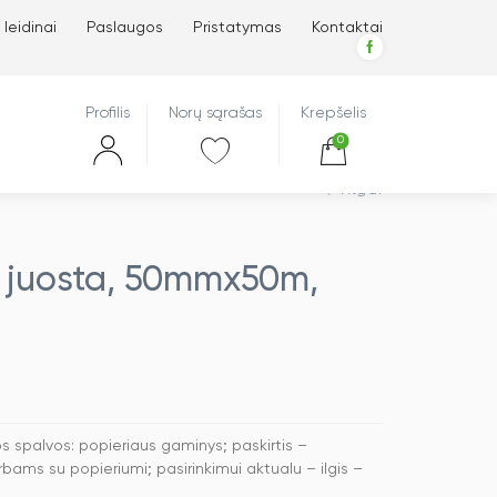
 leidinai
Paslaugos
Pristatymas
Kontaktai
Profilis
Norų sąrašas
Krepšelis
0
Atgal
 juosta, 50mmx50m,
spalvos: popieriaus gaminys; paskirtis –
rbams su popieriumi; pasirinkimui aktualu – ilgis –