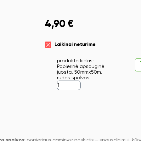
4,90
€
Laikinai neturime
produkto kiekis:
Popierinė apsauginė
juosta, 50mmx50m,
rudos spalvos
os spalvos
: popieriaus gaminys; paskirtis – spausdinimui, kūr