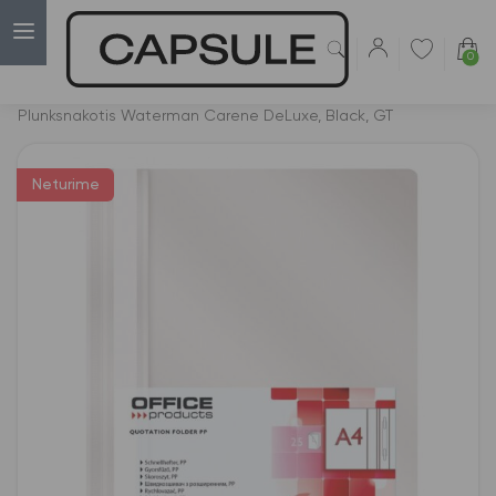
0
Capsulė
›
Išskirtiniai plunksnakočiai
›
Plunksnakotis Waterman Carene DeLuxe, Black, GT
Neturime