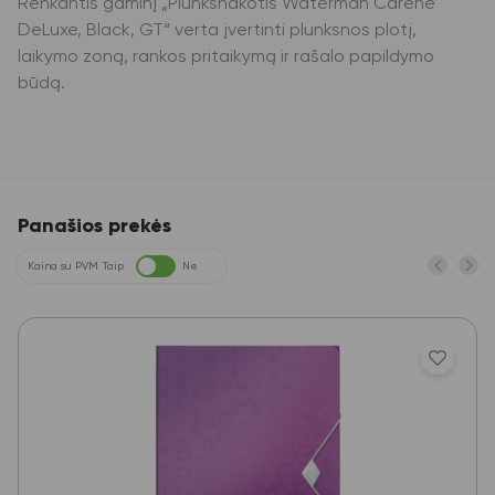
Renkantis gaminį „Plunksnakotis Waterman Carene
DeLuxe, Black, GT“ verta įvertinti plunksnos plotį,
laikymo zoną, rankos pritaikymą ir rašalo papildymo
būdą.
Panašios prekės
Kaina su PVM
Taip
Ne