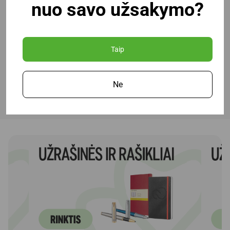
nuo savo užsakymo?
Nemokamas pristatymas
perkantiems nuo 100 Eur
Taip
Pristatymas per 1-4
dienas
Ne
Profesionali pagalba ir
konsultacija