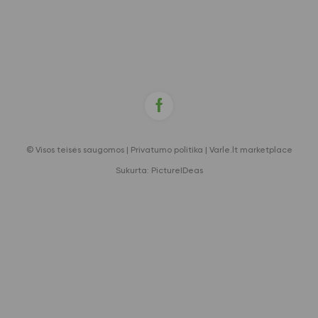
© Visos teisės saugomos |
Privatumo politika
|
Varle.lt marketplace
Sukurta:
PictureIDeas