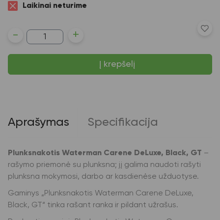
Laikinai neturime
produkto
-
+
kiekis:
Plunksnakotis
Waterman
Į krepšelį
Carene
DeLuxe,
Black,
GT
Aprašymas
Specifikacija
Plunksnakotis Waterman Carene DeLuxe, Black, GT
–
rašymo priemonė su plunksna; jį galima naudoti rašyti
plunksna mokymosi, darbo ar kasdienėse užduotyse.
Gaminys „Plunksnakotis Waterman Carene DeLuxe,
Black, GT“ tinka rašant ranka ir pildant užrašus.