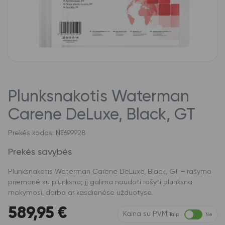
Plunksnakotis Waterman
Carene DeLuxe, Black, GT
Prekės kodas: NE699928
Prekės savybės
Plunksnakotis Waterman Carene DeLuxe, Black, GT – rašymo
priemonė su plunksna; jį galima naudoti rašyti plunksna
mokymosi, darbo ar kasdienėse užduotyse.
589,95
€
Kaina su PVM
Taip
Ne