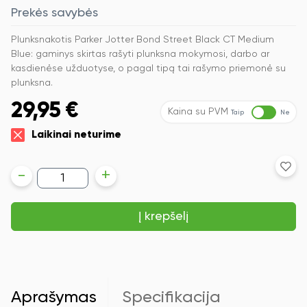
Prekės savybės
Plunksnakotis Parker Jotter Bond Street Black CT Medium
Blue: gaminys skirtas rašyti plunksna mokymosi, darbo ar
kasdienėse užduotyse, o pagal tipą tai rašymo priemonė su
plunksna.
29,95
€
Kaina su PVM
Taip
Ne
Laikinai neturime
produkto
-
+
kiekis:
Plunksnakotis
Parker
Į krepšelį
Jotter
Bond
Street
Black
CT
Medium
Blue
Aprašymas
Specifikacija