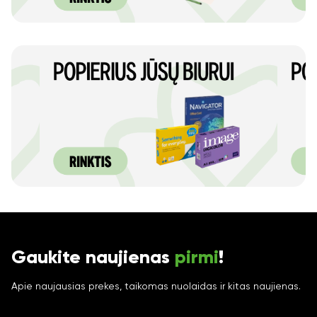
Gaukite naujienas
pirmi
!
Apie naujausias prekes, taikomas nuolaidas ir kitas naujienas.