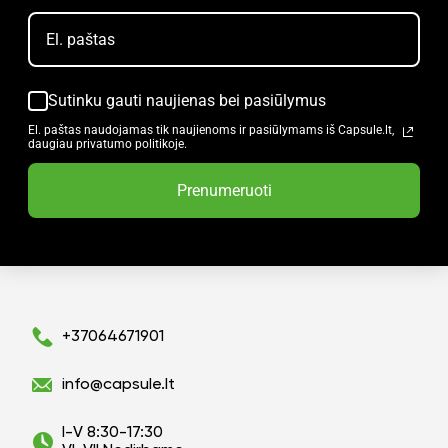
Sutinku gauti naujienas bei pasiūlymus
El. paštas naudojamas tik naujienoms ir pasiūlymams iš Capsule.lt,
daugiau privatumo politikoje.
Prenumeruoti
+37064671901
info@capsule.lt
I-V 8:30-17:30