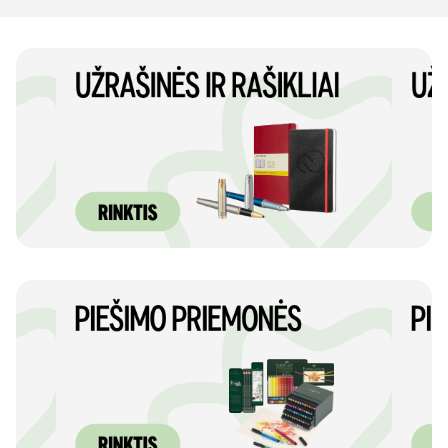
Ar norite sutaupyti
10%
nuo savo užsakymo?
Taip
Ne