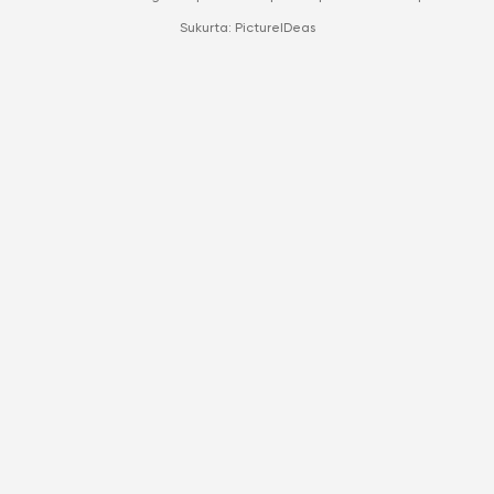
Sukurta:
PictureIDeas