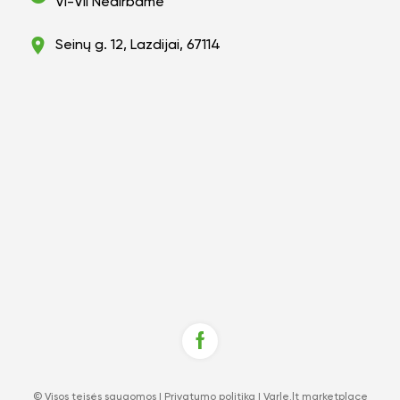
VI-VII Nedirbame
Seinų g. 12, Lazdijai, 67114
© Visos teisės saugomos |
Privatumo politika
|
Varle.lt marketplace