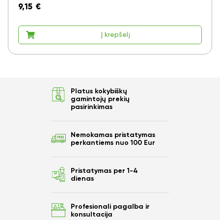
9,15
€
Į krepšelį
Platus kokybiškų
gamintojų prekių
pasirinkimas
Nemokamas pristatymas
perkantiems nuo 100 Eur
Pristatymas per 1-4
dienas
Profesionali pagalba ir
konsultacija