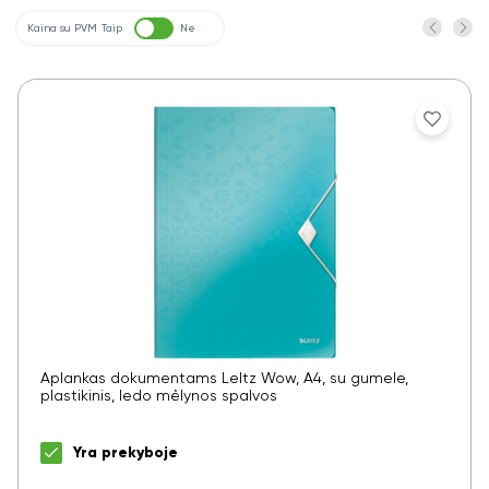
Kaina su PVM
Taip
Ne
Aplankas dokumentams LeItz Wow, A4, su gumele,
plastikinis, ledo mėlynos spalvos
Yra prekyboje