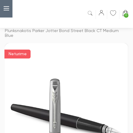
0
Capsulė
›
Išskirtiniai plunksnakočiai
›
Plunksnakotis Parker Jotter Bond Street Black CT Medium
Blue
Neturime