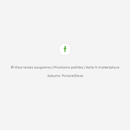
© Visos teisės saugomos |
Privatumo politika
|
Varle.lt marketplace
Sukurta:
PictureIDeas