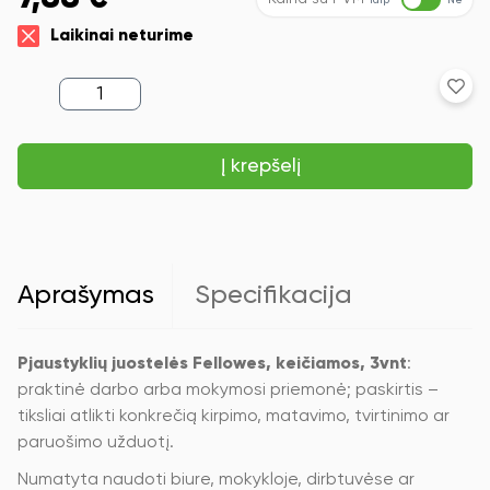
Taip
Ne
Laikinai neturime
produkto
kiekis:
Pjaustyklių
juostelės
Į krepšelį
Fellowes,
keičiamos,
3vnt.
Aprašymas
Specifikacija
Pjaustyklių juostelės Fellowes, keičiamos, 3vnt
:
praktinė darbo arba mokymosi priemonė; paskirtis –
tiksliai atlikti konkrečią kirpimo, matavimo, tvirtinimo ar
paruošimo užduotį.
Numatyta naudoti biure, mokykloje, dirbtuvėse ar