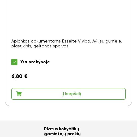
Aplankas dokumentams Esselte Vivida, A4, su gumele,
plastikinis, geltonos spalvos
Yra prekyboje
6,80
€
Į krepšelį
Platus kokybiškų
gamintojų prekių