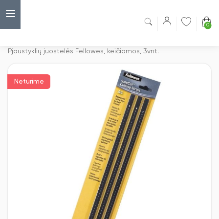
0
Capsulė
›
Pjaustyklės ir giljotinos
›
Pjaustyklių juostelės Fellowes, keičiamos, 3vnt.
Neturime