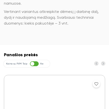
namuose.
Vertinant variantus atkreipkite dėmesį į darbinę dalį,
dydį ir naudojamą medžiagą. Svarbiausi techniniai
duomenys: kiekis pakuotėje – 3 vnt.
Panašios prekės
Kaina su PVM
Taip
Ne