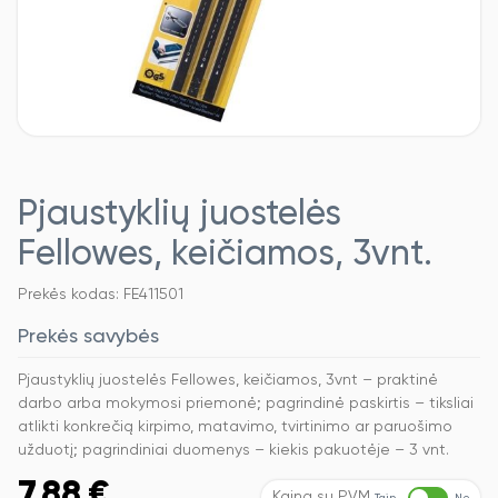
Pjaustyklių juostelės
Fellowes, keičiamos, 3vnt.
Prekės kodas: FE411501
Prekės savybės
Pjaustyklių juostelės Fellowes, keičiamos, 3vnt – praktinė
darbo arba mokymosi priemonė; pagrindinė paskirtis – tiksliai
atlikti konkrečią kirpimo, matavimo, tvirtinimo ar paruošimo
užduotį; pagrindiniai duomenys – kiekis pakuotėje – 3 vnt.
7,88
€
Kaina su PVM