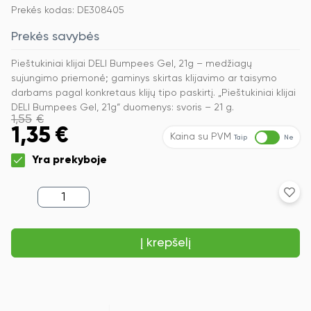
Prekės kodas: DE308405
Prekės savybės
Pieštukiniai klijai DELI Bumpees Gel, 21g – medžiagų
sujungimo priemonė; gaminys skirtas klijavimo ar taisymo
darbams pagal konkretaus klijų tipo paskirtį. „Pieštukiniai klijai
DELI Bumpees Gel, 21g“ duomenys: svoris – 21 g.
1,55
€
1,35
€
Kaina su PVM
Taip
Ne
Yra prekyboje
produkto
kiekis:
Pieštukiniai
klijai
Į krepšelį
DELI
Bumpees
Gel,
21g