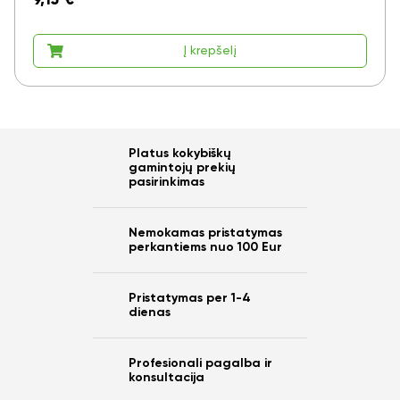
9,15
€
Į krepšelį
Platus kokybiškų
gamintojų prekių
pasirinkimas
Nemokamas pristatymas
perkantiems nuo 100 Eur
Pristatymas per 1-4
dienas
Profesionali pagalba ir
konsultacija