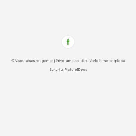
© Visos teisės saugomos |
Privatumo politika
|
Varle.lt marketplace
Sukurta:
PictureIDeas