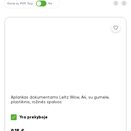
Kaina su PVM
Taip
Ne
Aplankas dokumentams LeItz Wow, A4, su gumele,
plastikinis, rožinės spalvos
Yra prekyboje