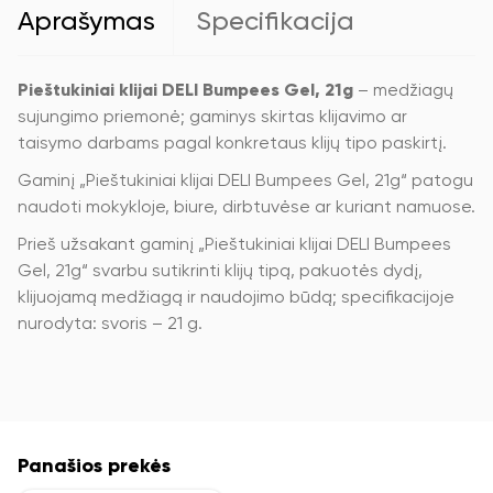
Aprašymas
Specifikacija
Pieštukiniai klijai DELI Bumpees Gel, 21g
– medžiagų
sujungimo priemonė; gaminys skirtas klijavimo ar
taisymo darbams pagal konkretaus klijų tipo paskirtį.
Gaminį „Pieštukiniai klijai DELI Bumpees Gel, 21g“ patogu
naudoti mokykloje, biure, dirbtuvėse ar kuriant namuose.
Prieš užsakant gaminį „Pieštukiniai klijai DELI Bumpees
Gel, 21g“ svarbu sutikrinti klijų tipą, pakuotės dydį,
klijuojamą medžiagą ir naudojimo būdą; specifikacijoje
nurodyta: svoris – 21 g.
Panašios prekės