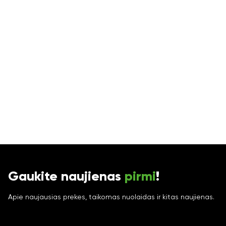
Gaukite naujienas
pirmi
!
Apie naujausias prekes, taikomas nuolaidas ir kitas naujienas.