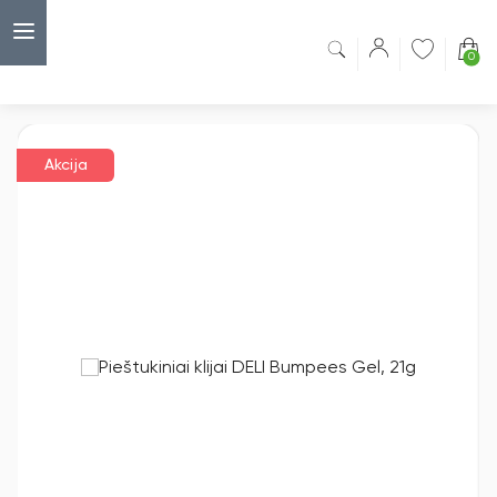
0
Capsulė
›
Akcijos
›
Pieštukiniai klijai DELI Bumpees Gel, 21g
Akcija