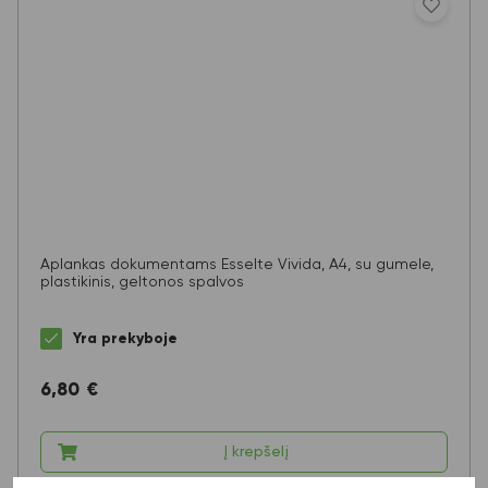
Aplankas dokumentams Esselte Vivida, A4, su gumele,
plastikinis, geltonos spalvos
Yra prekyboje
6,80
€
Į krepšelį