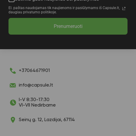
El. paštas naudojamas tik naujienoms ir pasiūlymams iš Capsule.lt,
daugiau privatumo politikoje.
Prenumeruoti
+37064671901
info@capsule.lt
I-V 8:30-17:30
VI-VII Nedirbame
Seinų g. 12, Lazdijai, 67114