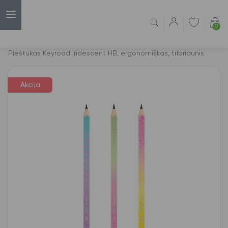
0
Capsulė
›
Akcijos
›
Pieštukas Keyroad Iridescent HB, ergonomiškas, tribriaunis
Akcija