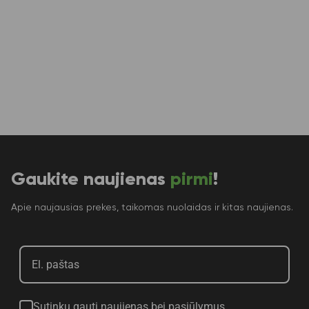
Gaukite naujienas
pirmi
!
Apie naujausias prekes, taikomas nuolaidas ir kitas naujienas.
Sutinku gauti naujienas bei pasiūlymus