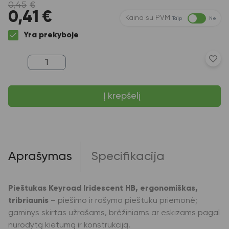
0,45
€
0,41
€
Kaina su PVM
Taip
Ne
Yra prekyboje
produkto
kiekis:
Pieštukas
Keyroad
Į krepšelį
Iridescent
HB,
ergonomiškas,
tribriaunis
Aprašymas
Specifikacija
Pieštukas Keyroad Iridescent HB, ergonomiškas,
tribriaunis
– piešimo ir rašymo pieštuku priemonė;
gaminys skirtas užrašams, brėžiniams ar eskizams pagal
nurodytą kietumą ir konstrukciją.