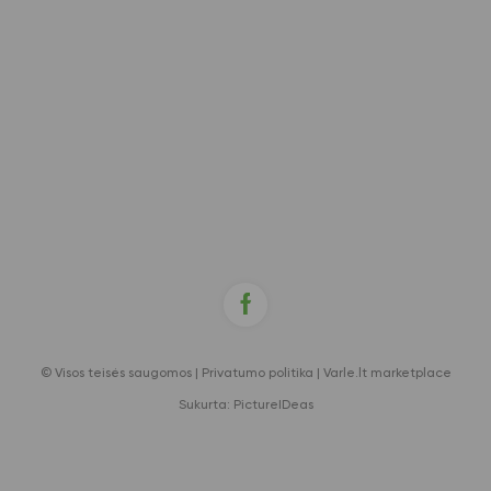
© Visos teisės saugomos |
Privatumo politika
|
Varle.lt marketplace
Sukurta:
PictureIDeas