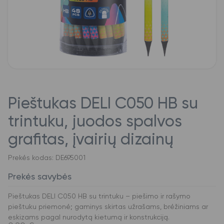
Pieštukas DELI C050 HB su
trintuku, juodos spalvos
grafitas, įvairių dizainų
Prekės kodas: DE695001
Prekės savybės
Pieštukas DELI C050 HB su trintuku – piešimo ir rašymo
pieštuku priemonė; gaminys skirtas užrašams, brėžiniams ar
eskizams pagal nurodytą kietumą ir konstrukciją.