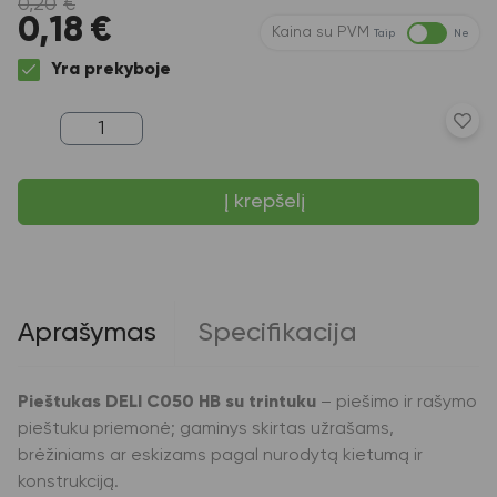
0,20
€
0,18
€
Kaina su PVM
Taip
Ne
Yra prekyboje
produkto
kiekis:
Pieštukas
DELI
Į krepšelį
C050
HB
su
trintuku,
juodos
spalvos
grafitas,
Aprašymas
Specifikacija
įvairių
dizainų
Pieštukas DELI C050 HB su trintuku
– piešimo ir rašymo
pieštuku priemonė; gaminys skirtas užrašams,
brėžiniams ar eskizams pagal nurodytą kietumą ir
konstrukciją.