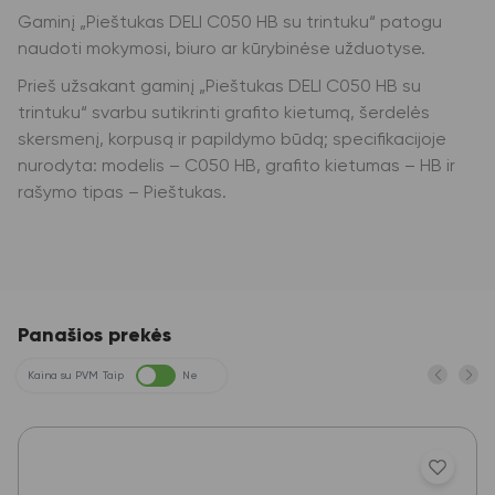
Gaminį „Pieštukas DELI C050 HB su trintuku“ patogu
naudoti mokymosi, biuro ar kūrybinėse užduotyse.
Prieš užsakant gaminį „Pieštukas DELI C050 HB su
trintuku“ svarbu sutikrinti grafito kietumą, šerdelės
skersmenį, korpusą ir papildymo būdą; specifikacijoje
nurodyta: modelis – C050 HB, grafito kietumas – HB ir
rašymo tipas – Pieštukas.
Panašios prekės
Kaina su PVM
Taip
Ne