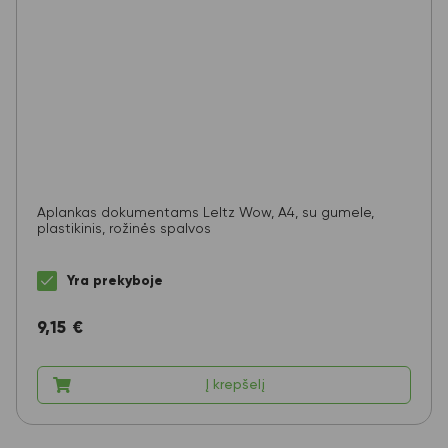
Aplankas dokumentams LeItz Wow, A4, su gumele,
plastikinis, rožinės spalvos
Yra prekyboje
9,15
€
Į krepšelį