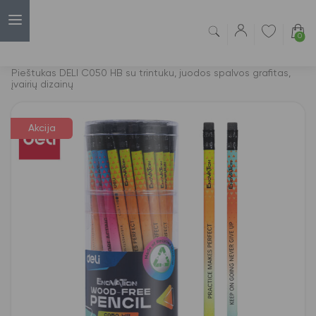
0
Capsulė
›
Akcijos
›
Pieštukas DELI C050 HB su trintuku, juodos spalvos grafitas,
įvairių dizainų
Akcija