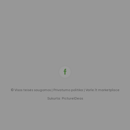
© Visos teisės saugomos |
Privatumo politika
|
Varle.lt marketplace
Sukurta:
PictureIDeas