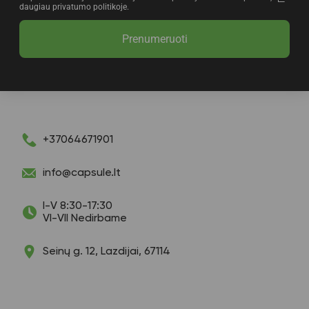
daugiau privatumo politikoje.
Prenumeruoti
+37064671901
info@capsule.lt
I-V 8:30-17:30
VI-VII Nedirbame
Seinų g. 12, Lazdijai, 67114