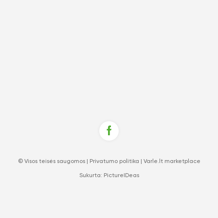
© Visos teisės saugomos |
Privatumo politika
|
Varle.lt marketplace
Sukurta:
PictureIDeas