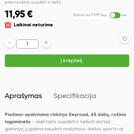
priemonėms susidėti ir nešti.
11,95
€
Kaina su PVM
Taip
Ne
Laikinai neturime
produkto
-
+
kiekis:
Piešimo-
spalvinimo
Į krepšelį
rinkinys
Keyroad,
65
dalių,
rožinis
lagaminėlis
Aprašymas
Specifikacija
Piešimo-spalvinimo rinkinys Keyroad, 65 dalių, rožinis
lagaminėlis
– daiktams susidėti ir nešioti skirtas
gaminys; jį galima naudoti mokymosi, darbo, sporto ar