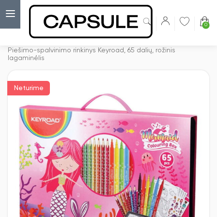
0
Capsulė
›
Kūrybiniai rinkiniai
›
Piešimo-spalvinimo rinkinys Keyroad, 65 dalių, rožinis
lagaminėlis
Neturime