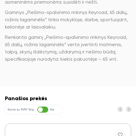
asmeninėms priemonėms susidėti ir nešti.
Gaminys „Piešimo-spalvinimo rinkinys Keyroad, 65 dalių,
rožinis lagaminėlis“ tinka mokykloje, darbe, sportuojant,
kelionėje ar laisvalaikiu.
Renkantis gaminį „Piešimo-spalvinimo rinkinys Keyroad,
65 dalių, rožinis lagaminėlis“ verta įvertinti matmenis,
talpą, skyrių išdėstymą, uždarymą ir nešimo būdą;
specifikacijoje nurodyta: kiekis pakuotėje – 65 vnt.
Panašios prekės
Kaina su PVM
Taip
Ne