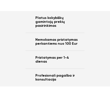
Platus kokybiškų
gamintojų prekių
pasirinkimas
Nemokamas pristatymas
perkantiems nuo 100 Eur
Pristatymas per 1-4
dienas
Profesionali pagalba ir
konsultacija