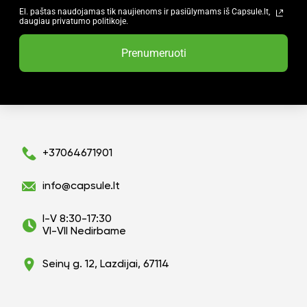
El. paštas naudojamas tik naujienoms ir pasiūlymams iš Capsule.lt,
daugiau privatumo politikoje.
Prenumeruoti
+37064671901
info@capsule.lt
I-V 8:30-17:30
VI-VII Nedirbame
Seinų g. 12, Lazdijai, 67114