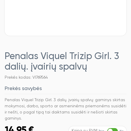
Penalas Viquel Trizip Girl. 3
dalių. įvairių spalvų
Prekės kodas: VI769564
Prekės savybės
Penalas Viquel Trizip Girl. 3 dalių. įvairių spalvų: gaminys skirtas
mokymosi, darbo, sporto ar asmeninėms priemonėms susidėti
ir nešti, o pagal tipą tai daiktams susidėti ir nešioti skirtas
gaminys.
14,95
€
Kaina su PVM