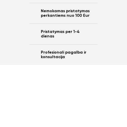
10%
Nemokamas pristatymas
nuo savo užsakymo?
perkantiems nuo 100 Eur
Pristatymas per 1-4
dienas
Taip
Profesionali pagalba ir
konsultacija
Ne