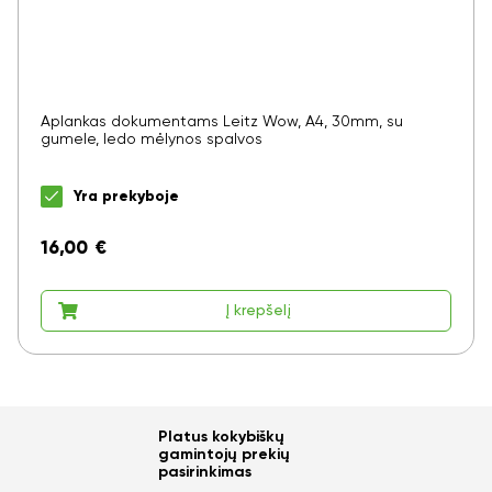
Aplankas dokumentams Leitz Wow, A4, 30mm, su
gumele, ledo mėlynos spalvos
Yra prekyboje
16,00
€
Į krepšelį
Platus kokybiškų
Ar norite sutaupyti
gamintojų prekių
pasirinkimas