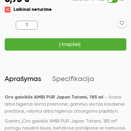
Taip
Ne
Laikinai neturime
produkto
kiekis:
Oro
gaiviklis
Į krepšelį
AMBI
PUR
Japan
Tatami,
185
ml
Aprašymas
Specifikacija
Oro gaiviklis AMBI PUR Japan Tatami, 185 ml
– švarai
arba higienai skirta priemonė; gaminys skirtas kasdienei
priežiūrai, valymui arba higienos atsargoms papildyti.
Gaminį „Oro gaiviklis AMBI PUR Japan Tatami, 185 ml“
patogu naudoti biure, bendrose patalpose ar namuose.