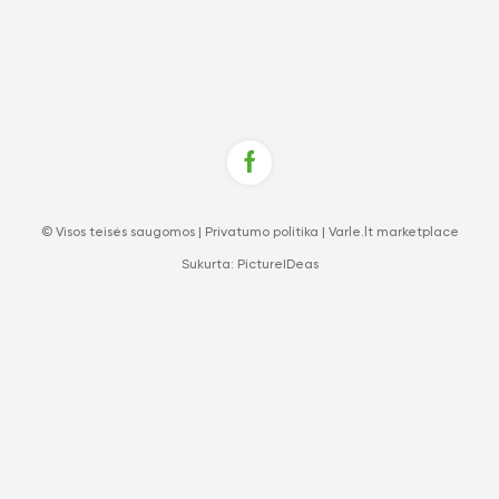
© Visos teisės saugomos |
Privatumo politika
|
Varle.lt marketplace
Sukurta:
PictureIDeas