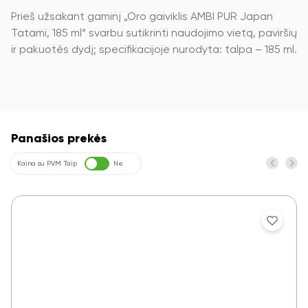
Prieš užsakant gaminį „Oro gaiviklis AMBI PUR Japan
Tatami, 185 ml“ svarbu sutikrinti naudojimo vietą, paviršių
ir pakuotės dydį; specifikacijoje nurodyta: talpa – 185 ml.
Panašios prekės
Kaina su PVM
Taip
Ne