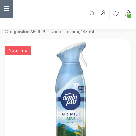
0
Capsulė
›
Oro gaiviklis
›
Oro gaiviklis AMBI PUR Japan Tatami, 185 ml
Neturime