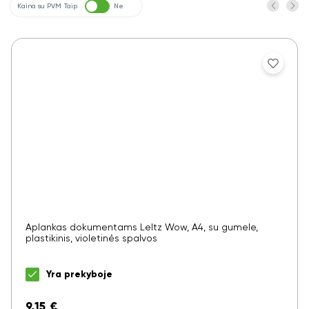
Kaina su PVM
Taip
Ne
Aplankas dokumentams LeItz Wow, A4, su gumele,
plastikinis, violetinės spalvos
Yra prekyboje
9,15
€