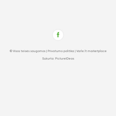
© Visos teisės saugomos |
Privatumo politika
|
Varle.lt marketplace
Sukurta:
PictureIDeas