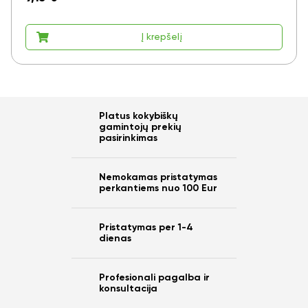
Į krepšelį
Platus kokybiškų
gamintojų prekių
pasirinkimas
Nemokamas pristatymas
perkantiems nuo 100 Eur
Pristatymas per 1-4
dienas
Profesionali pagalba ir
konsultacija