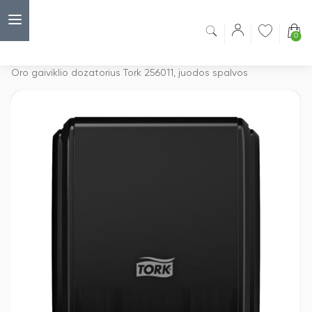
0
Capsulė
›
Oro gaiviklis
›
Oro gaiviklio dozatorius Tork 256011, juodos spalvos