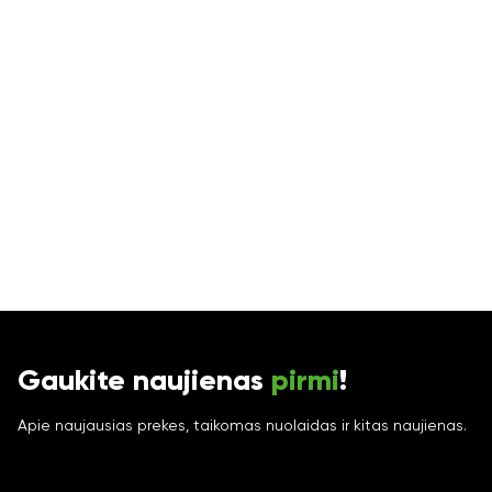
Gaukite naujienas
pirmi
!
Apie naujausias prekes, taikomas nuolaidas ir kitas naujienas.