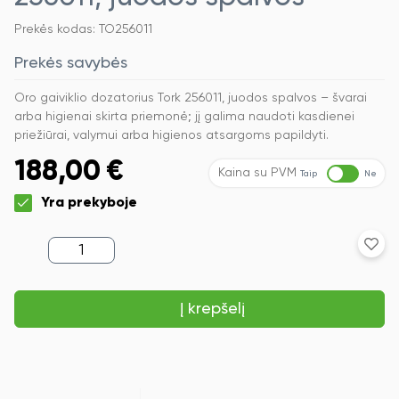
Prekės kodas: TO256011
Prekės savybės
Oro gaiviklio dozatorius Tork 256011, juodos spalvos – švarai
arba higienai skirta priemonė; jį galima naudoti kasdienei
priežiūrai, valymui arba higienos atsargoms papildyti.
188,00
€
Kaina su PVM
Taip
Ne
Yra prekyboje
produkto
kiekis:
Oro
gaiviklio
Į krepšelį
dozatorius
Tork
256011,
juodos
spalvos