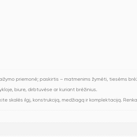
aižymo priemonė; paskirtis – matmenims žymėti, tiesėms brėž
loje, biure, dirbtuvėse ar kuriant brėžinius.
nkite skalės ilgį, konstrukciją, medžiagą ir komplektaciją. Renk