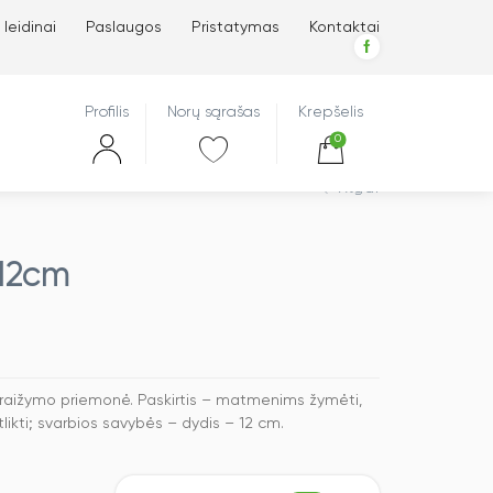
 leidinai
Paslaugos
Pristatymas
Kontaktai
Profilis
Norų sąrašas
Krepšelis
0
Atgal
 12cm
braižymo priemonė. Paskirtis – matmenims žymėti,
kti; svarbios savybės – dydis – 12 cm.