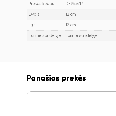
Prekės kodas
DE965417
Dydis
12 cm
Ilgis
12 cm
Turime sandėlyje
Turime sandėlyje
Panašios prekės