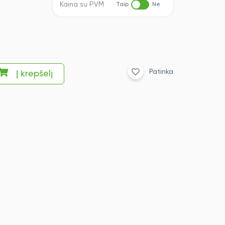
Kaina su PVM
Taip
Ne
Patinka
Į krepšelį