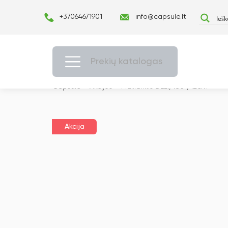
+37064671901
info@capsule.lt
Prekių katalogas
Capsulė
›
Akcijos
›
Matlankis DELI, 180°, 12cm
Akcija