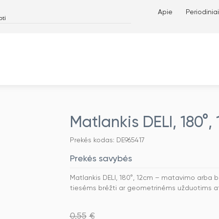
Apie
Periodiniai
Matlankis DELI, 180°,
Prekės kodas: DE965417
Prekės savybės
Matlankis DELI, 180°, 12cm – matavimo arba 
tiesėms brėžti ar geometrinėms užduotims atli
0,55
€