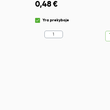
0,48
€
Yra prekyboje
produkto
kiekis:
Matlankis
DELI,
180°,
12cm