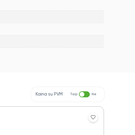
Kaina su PVM
Taip
Ne