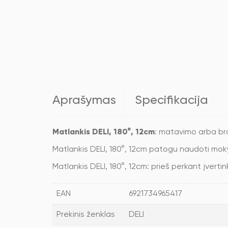
Aprašymas
Specifikacija
Matlankis DELI, 180°, 12cm
: matavimo arba br
Matlankis DELI, 180°, 12cm patogu naudoti mokyk
Matlankis DELI, 180°, 12cm: prieš perkant įverti
EAN
6921734965417
Prekinis ženklas
DELI