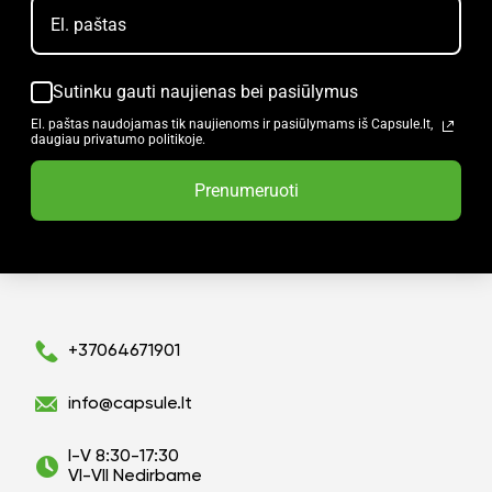
Sutinku gauti naujienas bei pasiūlymus
El. paštas naudojamas tik naujienoms ir pasiūlymams iš Capsule.lt,
daugiau privatumo politikoje.
Prenumeruoti
+37064671901
info@capsule.lt
I-V 8:30-17:30
VI-VII Nedirbame