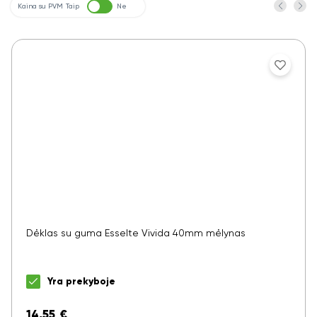
Kaina su PVM
Taip
Ne
Dėklas su guma Esselte Vivida 40mm mėlynas
Yra prekyboje
14,55
€