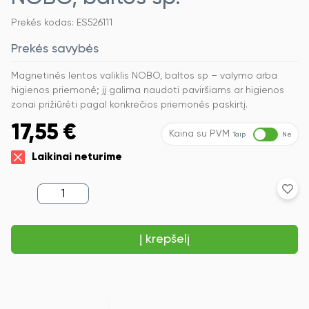
Prekės kodas: ES526111
Prekės savybės
Magnetinės lentos valiklis NOBO, baltos sp – valymo arba
higienos priemonė; jį galima naudoti paviršiams ar higienos
zonai prižiūrėti pagal konkrečios priemonės paskirtį.
17,55
€
Kaina su PVM
Taip
Ne
Laikinai neturime
produkto
kiekis:
Magnetinės
lentos
Į krepšelį
valiklis
NOBO,
baltos
sp.