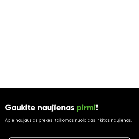
Gaukite naujienas
pirmi
!
Apie naujausias prekes, taikomas nuolaidas ir kitas naujienas.