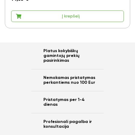
Į krepšelį
Platus kokybiškų
gamintojų prekių
pasirinkimas
Nemokamas pristatymas
perkantiems nuo 100 Eur
Pristatymas per 1-4
dienas
Profesionali pagalba ir
konsultacija