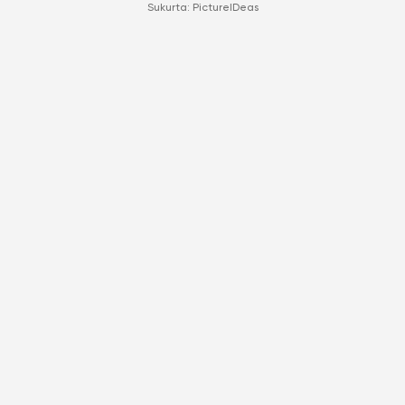
Sukurta:
PictureIDeas