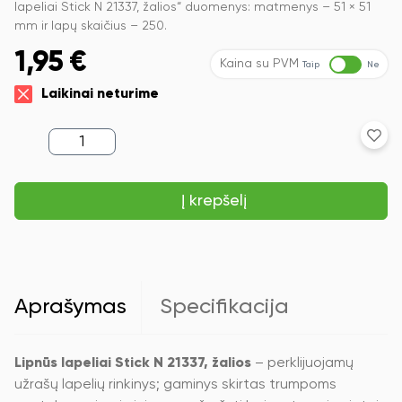
lapeliai Stick N 21337, žalios“ duomenys: matmenys – 51 × 51
mm ir lapų skaičius – 250.
1,95
€
Kaina su PVM
Taip
Ne
Laikinai neturime
produkto
kiekis:
Lipnūs
lapeliai
Į krepšelį
Stick
´N
21337,
51x51mm,
250
lapelių,
2
Aprašymas
Specifikacija
žalios
spalvos
Lipnūs lapeliai Stick N 21337, žalios
– perklijuojamų
užrašų lapelių rinkinys; gaminys skirtas trumpoms