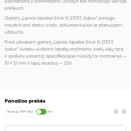
pastaboms ir priminimams užrašyti bei matomoje vietoje
priklijuoti.
Gaminį „Lipnūs lapeliai Stick N 21337, žalios“ patogu
naudoti ant darbo stalo, dokumentuose ar planuojant
užduotis.
Prieš užsakant gaminį „Lipnūs lapeliai Stick N 21337,
žalios“ svarbu sutikrinti lapelių matmenis, kiekį, klijų tipą
ir spalvinį variantą; specifikacijoje nurodyta: matmenys –
51 × 51 mm ir lapų skaičius – 250.
Panašios prekės
Kaina su PVM
Taip
Ne