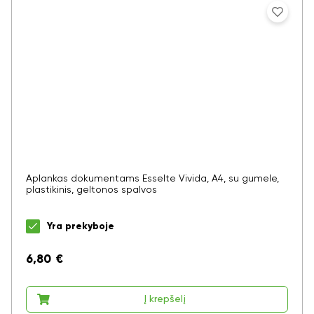
Aplankas dokumentams Esselte Vivida, A4, su gumele,
plastikinis, geltonos spalvos
Yra prekyboje
6,80
€
Į krepšelį