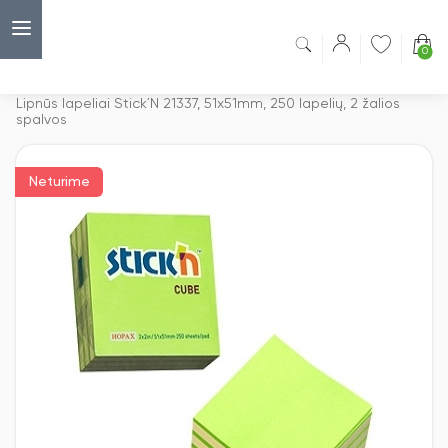
0
Capsulė
›
Lipnūs lapeliai
›
Lipnūs lapeliai Stick´N 21337, 51x51mm, 250 lapelių, 2 žalios
spalvos
Neturime