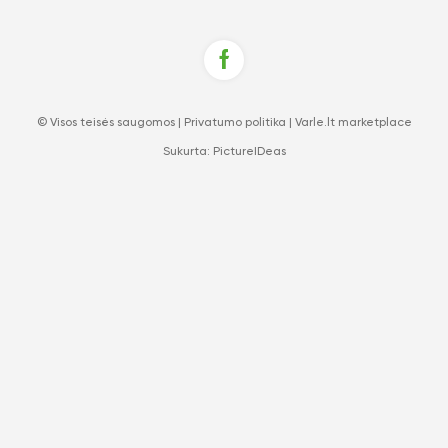
© Visos teisės saugomos |
Privatumo politika
|
Varle.lt marketplace
Sukurta:
PictureIDeas