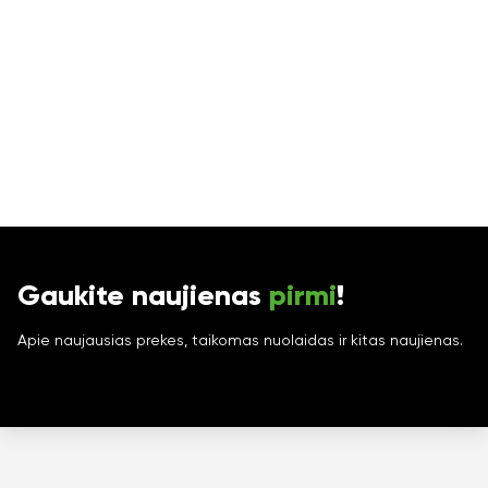
Gaukite naujienas
pirmi
!
Apie naujausias prekes, taikomas nuolaidas ir kitas naujienas.