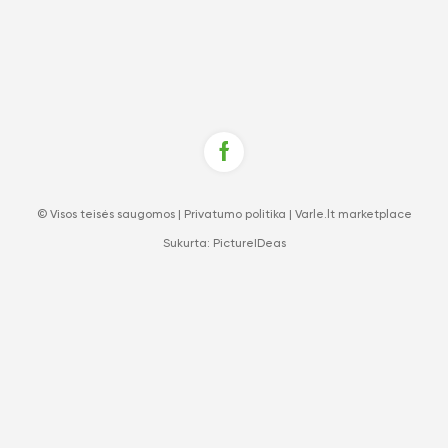
© Visos teisės saugomos |
Privatumo politika
|
Varle.lt marketplace
Sukurta:
PictureIDeas