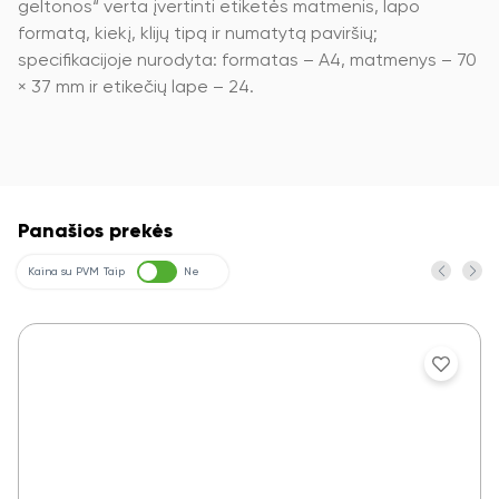
geltonos“ verta įvertinti etiketės matmenis, lapo
formatą, kiekį, klijų tipą ir numatytą paviršių;
specifikacijoje nurodyta: formatas – A4, matmenys – 70
× 37 mm ir etikečių lape – 24.
Panašios prekės
Kaina su PVM
Taip
Ne