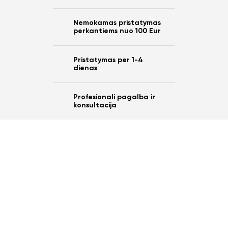
Nemokamas pristatymas
perkantiems nuo 100 Eur
Pristatymas per 1-4
dienas
Profesionali pagalba ir
konsultacija
Ar norite sutaupyti