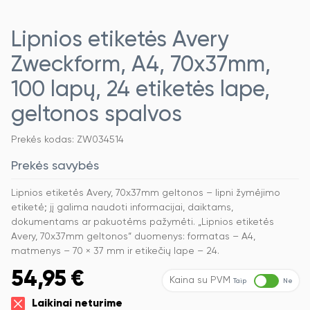
Lipnios etiketės Avery
Zweckform, A4, 70x37mm,
100 lapų, 24 etiketės lape,
geltonos spalvos
Prekės kodas: ZW034514
Prekės savybės
Lipnios etiketės Avery, 70x37mm geltonos – lipni žymėjimo
etiketė; jį galima naudoti informacijai, daiktams,
dokumentams ar pakuotėms pažymėti. „Lipnios etiketės
Avery, 70x37mm geltonos“ duomenys: formatas – A4,
matmenys – 70 × 37 mm ir etikečių lape – 24.
54,95
€
Kaina su PVM
Taip
Ne
Laikinai neturime