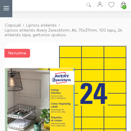
0
Capsulė
›
Lipnios etiketės
›
Lipnios etiketės Avery Zweckform, A4, 70x37mm, 100 lapų, 24
etiketės lape, geltonos spalvos
Neturime