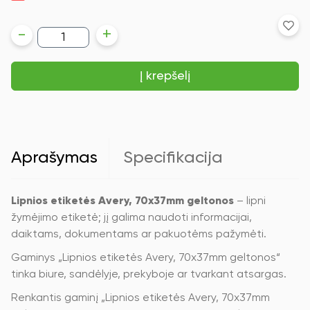
produkto
-
+
kiekis:
Lipnios
etiketės
Į krepšelį
Avery
Zweckform,
A4,
70x37mm,
100
lapų,
24
Aprašymas
Specifikacija
etiketės
lape,
geltonos
spalvos
Lipnios etiketės Avery, 70x37mm geltonos
– lipni
žymėjimo etiketė; jį galima naudoti informacijai,
daiktams, dokumentams ar pakuotėms pažymėti.
Gaminys „Lipnios etiketės Avery, 70x37mm geltonos“
tinka biure, sandėlyje, prekyboje ar tvarkant atsargas.
Renkantis gaminį „Lipnios etiketės Avery, 70x37mm