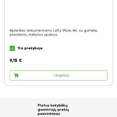
Aplankas dokumentams LeItz Wow, A4, su gumele,
plastikinis, mėlynos spalvos
Yra prekyboje
9,15
€
Į krepšelį
Platus kokybiškų
gamintojų prekių
pasirinkimas