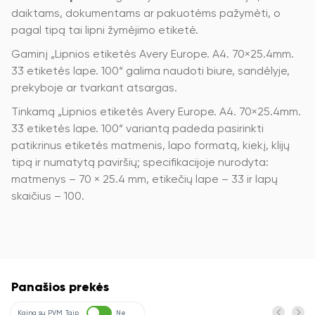
daiktams, dokumentams ar pakuotėms pažymėti, o
pagal tipą tai lipni žymėjimo etiketė.
Gaminį „Lipnios etiketės Avery Europe. A4. 70×25.4mm.
33 etiketės lape. 100“ galima naudoti biure, sandėlyje,
prekyboje ar tvarkant atsargas.
Tinkamą „Lipnios etiketės Avery Europe. A4. 70×25.4mm.
33 etiketės lape. 100“ variantą padeda pasirinkti
patikrinus etiketės matmenis, lapo formatą, kiekį, klijų
tipą ir numatytą paviršių; specifikacijoje nurodyta:
matmenys – 70 × 25.4 mm, etikečių lape – 33 ir lapų
skaičius – 100.
Panašios prekės
Kaina su PVM
Taip
Ne