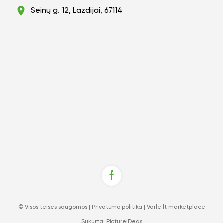
Seinų g. 12, Lazdijai, 67114
© Visos teisės saugomos |
Privatumo politika
|
Varle.lt marketplace
Sukurta:
PictureIDeas