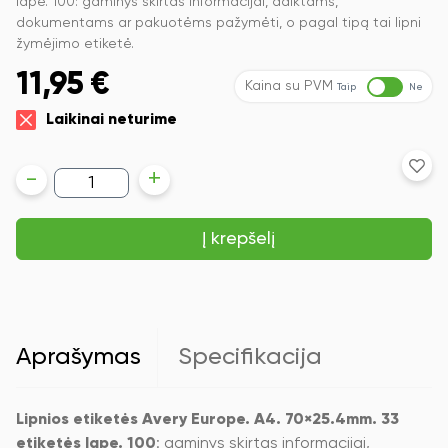
lape. 100: gaminys skirtas informacijai, daiktams,
dokumentams ar pakuotėms pažymėti, o pagal tipą tai lipni
žymėjimo etiketė.
11,95
€
Kaina su PVM
Taip
Ne
Laikinai neturime
produkto
-
+
kiekis:
Lipnios
etiketės
Į krepšelį
Avery
Europe.
A4.
70×25.4mm.
33
etiketės
lape.
Aprašymas
Specifikacija
100
lapų.
baltos
spalvos
Lipnios etiketės Avery Europe. A4. 70×25.4mm. 33
etiketės lape. 100
: gaminys skirtas informacijai,