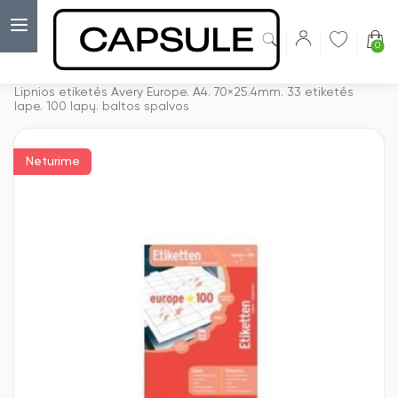
0
Capsulė
›
Lipnios etiketės
›
Lipnios etiketės Avery Europe. A4. 70×25.4mm. 33 etiketės
lape. 100 lapų. baltos spalvos
Neturime