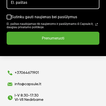
Sutinku gauti naujienas bei pasiūlymus
El. paštas naudojamas tik naujienoms ir pasiūlymams iš Capsule.lt,
daugiau privatumo politikoje.
Prenumeruoti
+37064671901
info@capsule.lt
I-V 8:30-17:30
VI-VII Nedirbame