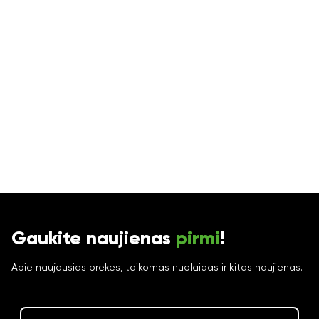
Gaukite naujienas
pirmi
!
Apie naujausias prekes, taikomas nuolaidas ir kitas naujienas.