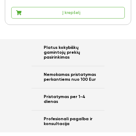
Į krepšelį
Platus kokybiškų
gamintojų prekių
pasirinkimas
Nemokamas pristatymas
perkantiems nuo 100 Eur
Pristatymas per 1-4
dienas
Profesionali pagalba ir
konsultacija