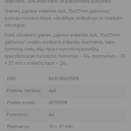
daiktams, dokumentams ar pakuotėms pažymėti.
Gaminį „Lipnios etiketės Apli, 70x37mm geltonos“
patogu naudoti biure, sandėlyje, prekyboje ar tvarkant
atsargas.
Prieš užsakant gaminį „Lipnios etiketės Apli, 70x37mm
geltonos“ svarbu sutikrinti etiketės matmenis, lapo
formatą, kiekį, klijų tipą ir numatytą paviršių;
specifikacijoje nurodyta: formatas – A4, matmenys – 70
× 37 mm ir etikečių lape – 24.
EAN
8410782015918
Prekinis ženklas
Apli
Prekės kodas
AP015918
Formatas:
A4
Matmenys
70 × 37 mm