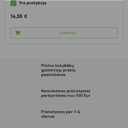
Yra prekyboje
14,55
€
Į krepšelį
Platus kokybiškų
gamintojų prekių
pasirinkimas
Nemokamas pristatymas
perkantiems nuo 100 Eur
Pristatymas per 1-4
dienas