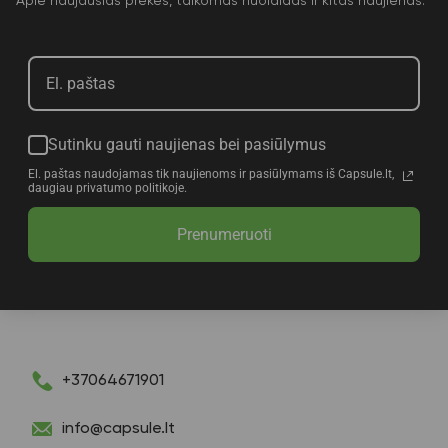
Apie naujausias prekes, taikomas nuolaidas ir kitas naujienas.
Sutinku gauti naujienas bei pasiūlymus
El. paštas naudojamas tik naujienoms ir pasiūlymams iš Capsule.lt,
daugiau privatumo politikoje.
Prenumeruoti
+37064671901
info@capsule.lt