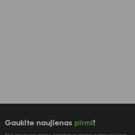
Gaukite naujienas
pirmi
!