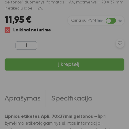
geltonos“ duomenys: formatas – A4, matmenys – 70 × 37 mm
ir etikečių lape – 24.
11,95
€
Kaina su PVM
Taip
Ne
Laikinai neturime
produkto
kiekis:
Lipnios
etiketės
Į krepšelį
Apli,
A4,
70x37mm,
24
etiketės
lape,
20
Aprašymas
Specifikacija
lapų,
geltonos
spalvos
Lipnios etiketės Apli, 70x37mm geltonos
– lipni
žymėjimo etiketė; gaminys skirtas informacijai,