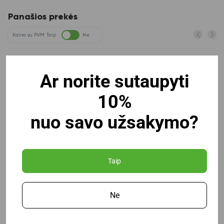
Panašios prekės
Kaina su PVM
Taip
Ne
Ar norite sutaupyti
10%
nuo savo užsakymo?
Taip
Ne
Dėklas su guma Esselte Vivida 40mm mėlynas