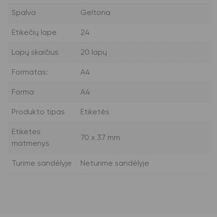
Spalva
Geltona
Etikečių lape
24
Lapų skaičius
20 lapų
Formatas:
A4
Forma
A4
Produkto tipas
Etiketės
Etiketes
70 x 37 mm
matmenys
Turime sandėlyje
Neturime sandėlyje