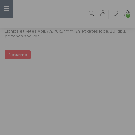
0
Capsulė
›
Lipnios etiketės
›
Lipnios etiketės Apli, A4, 70x37mm, 24 etiketės lape, 20 lapų,
geltonos spalvos
Neturime