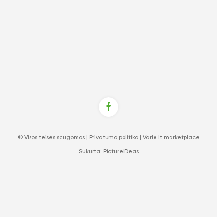
© Visos teisės saugomos |
Privatumo politika
|
Varle.lt marketplace
Sukurta:
PictureIDeas