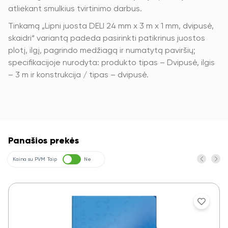
atliekant smulkius tvirtinimo darbus.
Tinkamą „Lipni juosta DELI 24 mm x 3 m x 1 mm, dvipusė,
skaidri“ variantą padeda pasirinkti patikrinus juostos
plotį, ilgį, pagrindo medžiagą ir numatytą paviršių;
specifikacijoje nurodyta: produkto tipas – Dvipusė, ilgis
– 3 m ir konstrukcija / tipas – dvipusė.
Panašios prekės
Kaina su PVM
Taip
Ne