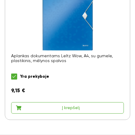
Aplankas dokumentams LeItz Wow, A4, su gumele,
plastikinis, mėlynos spalvos
Yra prekyboje
9,15
€
Į krepšelį