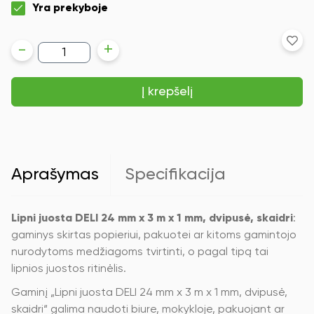
Yra prekyboje
produkto
-
+
kiekis:
Lipni
juosta
Į krepšelį
DELI
24
mm
x
3
m
x
Aprašymas
Specifikacija
1
mm,
dvipusė,
skaidri
Lipni juosta DELI 24 mm x 3 m x 1 mm, dvipusė, skaidri
:
gaminys skirtas popieriui, pakuotei ar kitoms gamintojo
nurodytoms medžiagoms tvirtinti, o pagal tipą tai
lipnios juostos ritinėlis.
Gaminį „Lipni juosta DELI 24 mm x 3 m x 1 mm, dvipusė,
skaidri“ galima naudoti biure, mokykloje, pakuojant ar