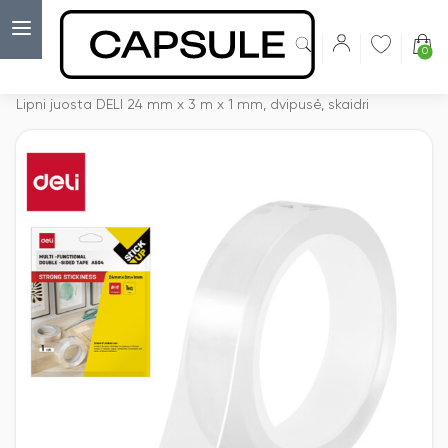
0
Capsulė
›
Dvipusė lipni juosta
›
Lipni juosta DELI 24 mm x 3 m x 1 mm, dvipusė, skaidri