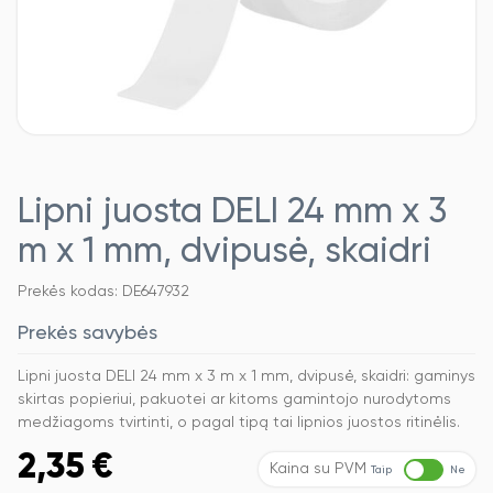
Lipni juosta DELI 24 mm x 3
m x 1 mm, dvipusė, skaidri
Prekės kodas: DE647932
Prekės savybės
Lipni juosta DELI 24 mm x 3 m x 1 mm, dvipusė, skaidri: gaminys
skirtas popieriui, pakuotei ar kitoms gamintojo nurodytoms
medžiagoms tvirtinti, o pagal tipą tai lipnios juostos ritinėlis.
2,35
€
Kaina su PVM
Taip
Ne