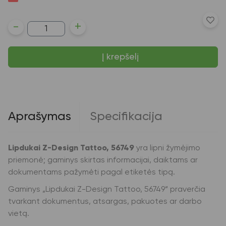
produkto
-
+
kiekis:
Lipdukai
Z-
Į krepšelį
Design
Tattoo,
56749
Aprašymas
Specifikacija
Lipdukai Z-Design Tattoo, 56749
yra lipni žymėjimo
priemonė; gaminys skirtas informacijai, daiktams ar
dokumentams pažymėti pagal etiketės tipą.
Gaminys „Lipdukai Z-Design Tattoo, 56749“ praverčia
tvarkant dokumentus, atsargas, pakuotes ar darbo
vietą.