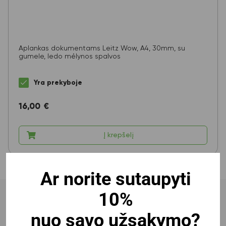
Aplankas dokumentams Leitz Wow, A4, 30mm, su
gumele, ledo mėlynos spalvos
Yra prekyboje
16,00
€
Į krepšelį
Ar norite sutaupyti
10%
Platus kokybiškų
gamintojų prekių
pasirinkimas
nuo savo užsakymo?