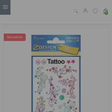
0
Capsulė
›
Vaikiški lipdukai
›
Lipdukai Z-Design Tattoo, 56749
Neturime