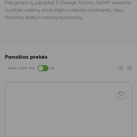
Palyginant šį „Lipdukai Z-Design Tattoo, 56749“ variantą
su kitais reikėtų atsižvelgti į etiketės matmenis, lapo
formatą, kiekį ir numatytą paviršių.
Panašios prekės
Kaina su PVM
Taip
Ne