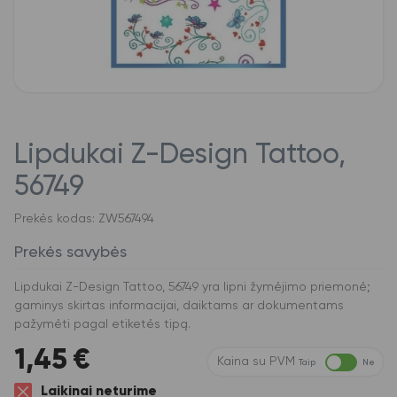
Lipdukai Z-Design Tattoo,
56749
Prekės kodas: ZW567494
Prekės savybės
Lipdukai Z-Design Tattoo, 56749 yra lipni žymėjimo priemonė;
gaminys skirtas informacijai, daiktams ar dokumentams
pažymėti pagal etiketės tipą.
1,45
€
Kaina su PVM
Taip
Ne
Laikinai neturime