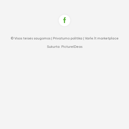
© Visos teisės saugomos |
Privatumo politika
|
Varle.lt marketplace
Sukurta:
PictureIDeas