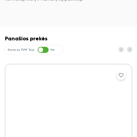
Panašios prekės
Kaina su PVM
Taip
Ne