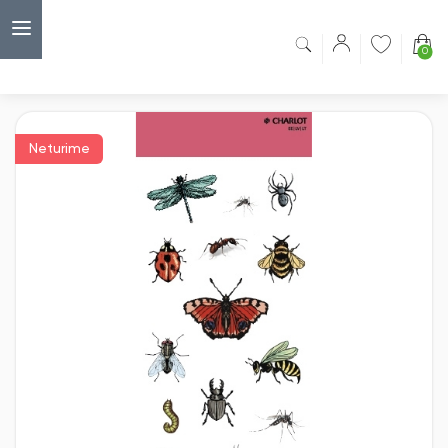
0
Capsulė
›
Vaikiški lipdukai
›
Lipdukai Charlot, Vabalai
Neturime