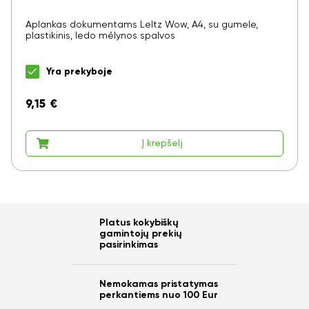
Aplankas dokumentams LeItz Wow, A4, su gumele,
plastikinis, ledo mėlynos spalvos
Yra prekyboje
9,15
€
Į krepšelį
Platus kokybiškų
gamintojų prekių
pasirinkimas
Nemokamas pristatymas
perkantiems nuo 100 Eur