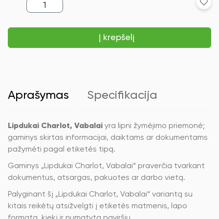
produkto
kiekis:
Lipdukai
Charlot,
Į krepšelį
Vabalai
Aprašymas
Specifikacija
Lipdukai Charlot, Vabalai
yra lipni žymėjimo priemonė;
gaminys skirtas informacijai, daiktams ar dokumentams
pažymėti pagal etiketės tipą.
Gaminys „Lipdukai Charlot, Vabalai“ praverčia tvarkant
dokumentus, atsargas, pakuotes ar darbo vietą.
Palyginant šį „Lipdukai Charlot, Vabalai“ variantą su
kitais reikėtų atsižvelgti į etiketės matmenis, lapo
formatą, kiekį ir numatytą paviršių.