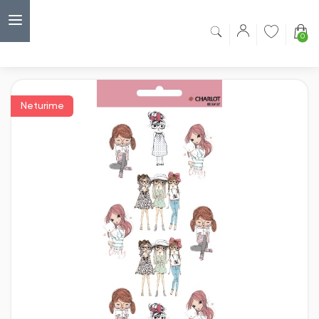
0
Capsulė
›
Vaikiški lipdukai
›
Lipdukai Charlot, Fashion, 10 lapų
Neturime