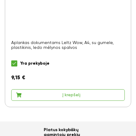
Aplankas dokumentams LeItz Wow, A4, su gumele,
plastikinis, ledo mėlynos spalvos
Yra prekyboje
9,15
€
Į krepšelį
Platus kokybiškų
gamintojų prekių