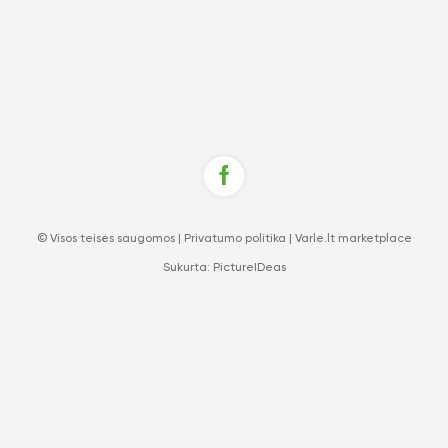
© Visos teisės saugomos |
Privatumo politika
|
Varle.lt marketplace
Sukurta:
PictureIDeas