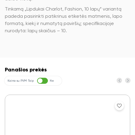
Tinkamą „Lipdukai Charlot, Fashion, 10 lapų“ variantą
padeda pasirinkti patikrinus etiketės matmenis, lapo
formatą, kiekį ir numatytą paviršių; specifikacijoje
nurodyta: lapų skaičius – 10.
Panašios prekės
Kaina su PVM
Taip
Ne