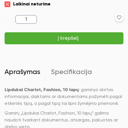
Laikinai neturime
produkto
kiekis:
Lipdukai
Charlot,
Į krepšelį
Fashion,
10
lapų
Aprašymas
Specifikacija
Lipdukai Charlot, Fashion, 10 lapų
: gaminys skirtas
informacijai, daiktams ar dokumentams pažymėti pagal
etiketės tipą, o pagal tipą tai lipni žymėjimo priemonė.
Gaminį „Lipdukai Charlot, Fashion, 10 lapų“ galima
naudoti tvarkant dokumentus, atsargas, pakuotes ar
darbo vietą.