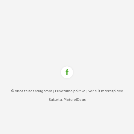
© Visos teisės saugomos |
Privatumo politika
|
Varle.lt marketplace
Sukurta:
PictureIDeas