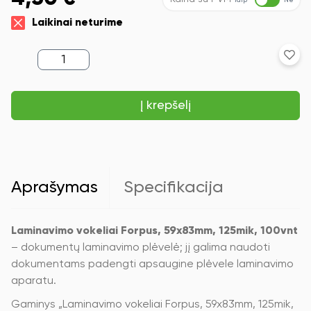
Taip
Ne
Laikinai neturime
produkto
kiekis:
Laminavimo
vokeliai
Į krepšelį
Forpus,
59x83mm,
125mik,
100vnt.
Aprašymas
Specifikacija
Laminavimo vokeliai Forpus, 59x83mm, 125mik, 100vnt
– dokumentų laminavimo plėvelė; jį galima naudoti
dokumentams padengti apsaugine plėvele laminavimo
aparatu.
Gaminys „Laminavimo vokeliai Forpus, 59x83mm, 125mik,