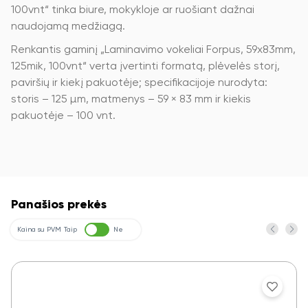
100vnt“ tinka biure, mokykloje ar ruošiant dažnai
naudojamą medžiagą.
Renkantis gaminį „Laminavimo vokeliai Forpus, 59x83mm,
125mik, 100vnt“ verta įvertinti formatą, plėvelės storį,
paviršių ir kiekį pakuotėje; specifikacijoje nurodyta:
storis – 125 µm, matmenys – 59 × 83 mm ir kiekis
pakuotėje – 100 vnt.
Panašios prekės
Kaina su PVM
Taip
Ne