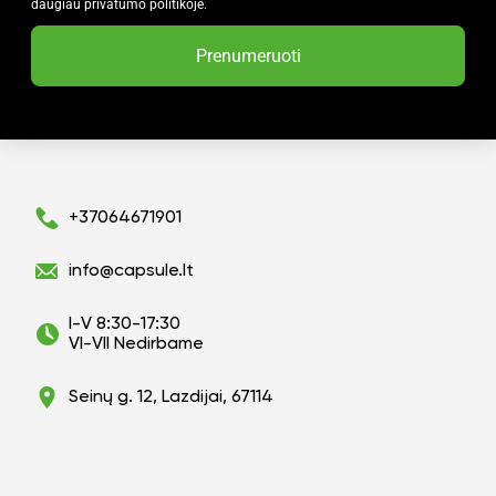
daugiau privatumo politikoje.
Prenumeruoti
+37064671901
info@capsule.lt
I-V 8:30-17:30
VI-VII Nedirbame
Seinų g. 12, Lazdijai, 67114