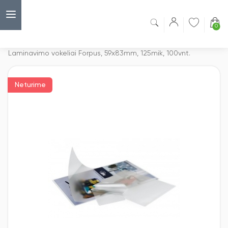
0
Capsulė
›
Laminavimo plėvelė
›
Laminavimo vokeliai Forpus, 59x83mm, 125mik, 100vnt.
Neturime