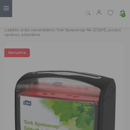
0
Capsulė
›
Laikikliai rankšl. popieriui rulonais
›
Laikiklis stalo servetėlėms Tork Xpressnap N4 (272611), juodos
spalvos, plastikinis
Neturime