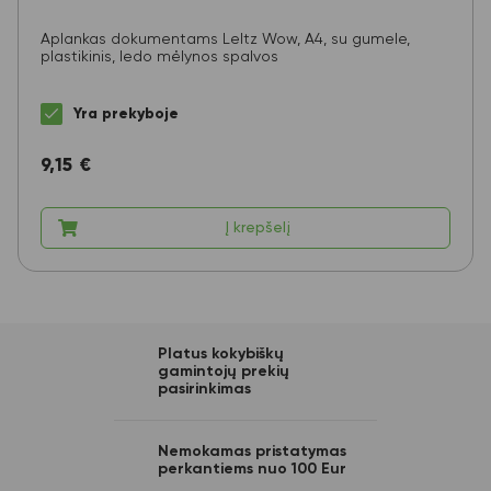
Aplankas dokumentams LeItz Wow, A4, su gumele,
plastikinis, ledo mėlynos spalvos
Yra prekyboje
9,15
€
Į krepšelį
Platus kokybiškų
gamintojų prekių
pasirinkimas
Nemokamas pristatymas
perkantiems nuo 100 Eur