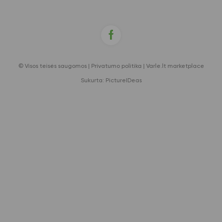
© Visos teisės saugomos |
Privatumo politika
|
Varle.lt marketplace
Sukurta:
PictureIDeas