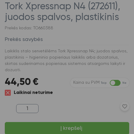
Tork Xpressnap N4 (272611),
juodos spalvos, plastikinis
Prekės kodas: TO660388
Prekės savybės
Laikiklis stalo servetėlėms Tork Xpressnap N4; juodos spalvos,
plastikinis – higieninio popieriaus laikiklis arba dozatorius,
skirtas suderinamos popieriaus sistemos atsargoms laikyti ir
dozuoti.
44,50
€
Kaina su PVM
Taip
Ne
Laikinai neturime
produkto
kiekis:
Laikiklis
stalo
Į krepšelį
servetėlėms
Tork