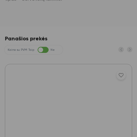
Panašios prekės
Kaina su PVM
Taip
Ne