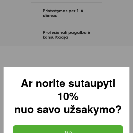
Pristatymas per 1-4
dienas
Profesionali pagalba ir
konsultacija
Ar norite sutaupyti
10%
nuo savo užsakymo?
Taip