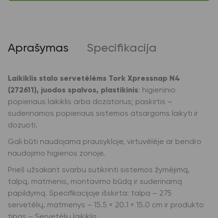
Xpressnap
N4
(272611),
juodos
spalvos,
Aprašymas
Specifikacija
plastikinis
Laikiklis stalo servetėlėms Tork Xpressnap N4
(272611), juodos spalvos, plastikinis
: higieninio
popieriaus laikiklis arba dozatorius; paskirtis –
suderinamos popieriaus sistemos atsargoms laikyti ir
dozuoti.
Gali būti naudojama prausykloje, virtuvėlėje ar bendro
naudojimo higienos zonoje.
Prieš užsakant svarbu sutikrinti sistemos žymėjimą,
talpą, matmenis, montavimo būdą ir suderinamą
papildymą. Specifikacijoje išskirta: talpa – 275
servetėlių, matmenys – 15.5 × 20.1 × 15.0 cm ir produkto
tipas – Servetėlių laikiklis.